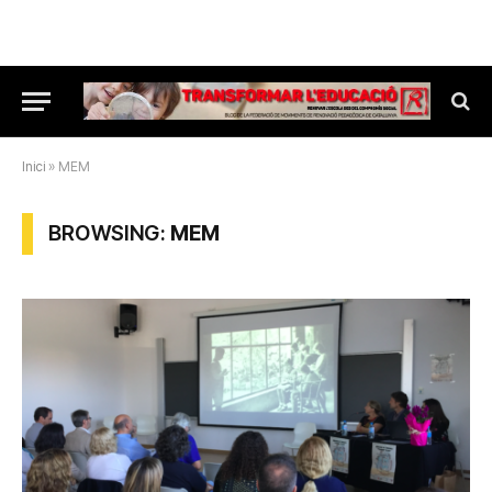
Inici
»
MEM
BROWSING:
MEM