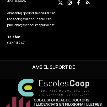
Ana Basanta
X
Instagram
Facebook
RSS
(Twitter)
abasanta@periodismeplural.cat
redaccio@diarieducacio.cat
publicitat@periodismeplural.cat
Telèfon:
932 311 247
AMB EL SUPORT DE