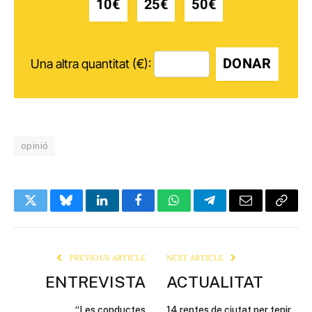
10€
25€
50€
DONAR
Una altra quantitat (€):
opinió
Twitter
Bluesky
LinkedIn
Facebook
WhatsApp
Telegram
Email
Copy
Link
PREVIOUS ARTICLE
NEXT ARTICLE
ENTREVISTA
ACTUALITAT
“Les conductes
14 reptes de ciutat per tenir