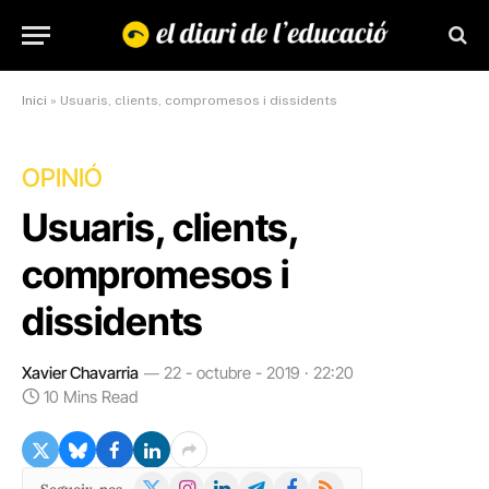
Inici
»
Usuaris, clients, compromesos i dissidents
OPINIÓ
Usuaris, clients,
compromesos i
dissidents
Xavier Chavarria
22 - octubre - 2019 · 22:20
10 Mins Read
X
Instagram
LinkedIn
Telegram
Facebook
RSS