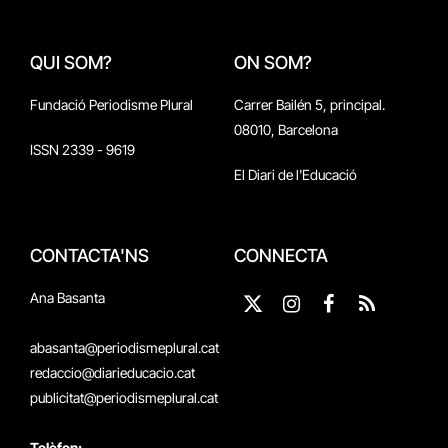
QUI SOM?
ON SOM?
Fundació Periodisme Plural
Carrer Bailén 5, principal.
08010, Barcelona
ISSN 2339 - 9619
El Diari de l'Educació
CONTACTA'NS
CONNECTA
Ana Basanta
X
Instagram
Facebook
RSS
(Twitter)
abasanta@periodismeplural.cat
redaccio@diarieducacio.cat
publicitat@periodismeplural.cat
Telèfon: