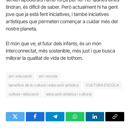
tindran, és difícil de saber. Però actualment hi ha gent
jove que ja està fent iniciatives, i també iniciatives
artístiques que permeten començar a cuidar més del
nostre planeta.
El món que ve, el futur dels infants, és un món
interconnectat, més sostenible, més just i que busca
millorar la qualitat de vida de tothom.
art i educació
art i escola
beneficis de la cultura i educació artística
CULTURA ESCOLA
cultura i educació
educació artística i cultural
Twitter
Facebook
Telegram
WhatsApp
LinkedIn
Copy