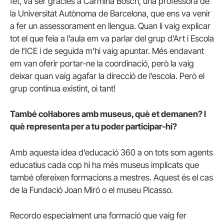
fet, va ser gràcies a Carmina Bosch, una professora de
la Universitat Autònoma de Barcelona, que ens va venir
a fer un assessorament en llengua. Quan li vaig explicar
tot el que feia a l’aula em va parlar del grup d’Art i Escola
de l’ICE i de seguida m’hi vaig apuntar. Més endavant
em van oferir portar-ne la coordinació, però la vaig
deixar quan vaig agafar la direcció de l’escola. Però el
grup continua existint, oi tant!
També col·labores amb museus, què et demanen? I
què representa per a tu poder participar-hi?
Amb aquesta idea d’educació 360 a on tots som agents
educatius cada cop hi ha més museus implicats que
també ofereixen formacions a mestres. Aquest és el cas
de la Fundació Joan Miró o el museu Picasso.
Recordo especialment una formació que vaig fer