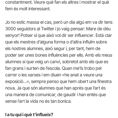
constantment. Veure què fan els altres i mostrar el què
fem és molt interessant.
Jo no estic massa el cas, però un dia algú em va dir tens
3000 seguidors al Twitter i jo vaig pensar: Mare de déu
senyor! Potser sí que això vol dir ser
influencer
. Està clar
que els mestres d’alguna forma o d’altra influïm sobre
els nostres alumnes, això segur i, per tant, hem de
poder ser unes bones influències per ells. Amb els meus
alumnes sí que veig un canvi, sobretot amb els que es
fan grans i surten de l’escola. Quan me’ls trobo pel
carrer o les xarxes i em diuen «he anat a veure una
exposició…», sempre penso que hem obert una finestra
nova. Ja que són alumnes que han après que l’art és
una manera de comunicar, de gaudir i han entès que
sense l’art la vida no és tan bonica.
I a tu qui i què t’influeix?