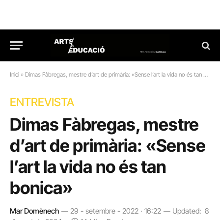
Inici
»
Dimas Fàbregas, mestre d’art de primària: «Sense l’art la vida no és tan bonica»
ENTREVISTA
Dimas Fàbregas, mestre
d’art de primària: «Sense
l’art la vida no és tan
bonica»
Mar Domènech
29 - setembre - 2022 · 16:22
Updated:
8