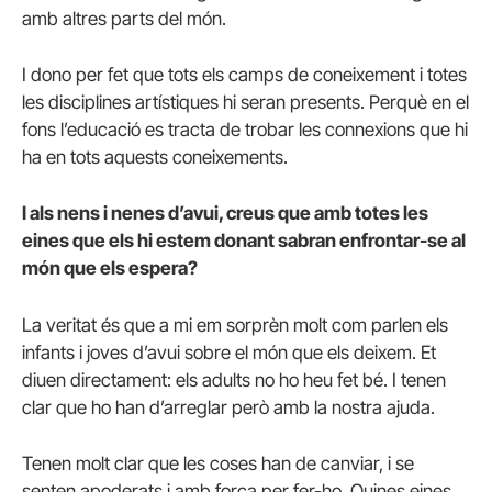
amb altres parts del món.
I dono per fet que tots els camps de coneixement i totes
les disciplines artístiques hi seran presents. Perquè en el
fons l’educació es tracta de trobar les connexions que hi
ha en tots aquests coneixements.
I als nens i nenes d’avui, creus que amb totes les
eines que els hi estem donant sabran enfrontar-se al
món que els espera?
La veritat és que a mi em sorprèn molt com parlen els
infants i joves d’avui sobre el món que els deixem. Et
diuen directament: els adults no ho heu fet bé. I tenen
clar que ho han d’arreglar però amb la nostra ajuda.
Tenen molt clar que les coses han de canviar, i se
senten apoderats i amb força per fer-ho. Quines eines