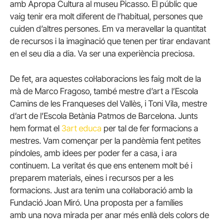
amb
Apropa
Cultura al museu Picasso. El públic que
vaig tenir era molt diferent de l’habitual, persones que
cuiden d’altres persones. Em va meravellar la quantitat
de recursos i la imaginació que tenen per tirar endavant
en el seu dia a dia. Va ser una experiència preciosa.
De fet, ara aquestes col·laboracions les faig molt de la
mà de
Marco
Fragoso
, també mestre d’art a l’Escola
Camins de les Franqueses del Vallès, i Toni Vila, mestre
d’art de l’Escola Betània Patmos de Barcelona. Junts
hem format el
3art educa
per tal de fer formacions a
mestres. Vam començar per la pandèmia fent petites
píndoles, amb idees per poder fer a casa, i ara
continuem. La veritat és que ens entenem molt bé i
preparem materials, eines i recursos per a les
formacions. Just ara tenim una col·laboració amb la
Fundació Joan Miró. Una proposta per a famílies
amb una nova mirada per anar més enllà dels colors de