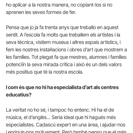
ho aplicar a la nostra manera, no copiant-los si no
aprenen les seves formes de fer.
Pensa que jo ja fa trenta anys que treballo en aquest
sentit. A l’escola fa molts que treballem els artistes i la
seva tècnica, visitem museus i altres espais artístics, i
fem les nostres instal·lacions i obres d’art que mostrem a
les famílies. Tot plegat fa que mestres, alumnes i famílies
potenciïn la seva mirada crítica i això és un dels valors
més positius que té la nostra escola.
I com és que no hi ha especialista d’art als centres
educatius?
La veritat no ho sé, i tampoc ho entenc. Hi ha el de
música, el d’anglès… Seria ideal que hi hagués més
especialistes. Cadascú expert en una àrea, i ajudar-nos
i enriquir-nos mútuament. Però també penso que el més