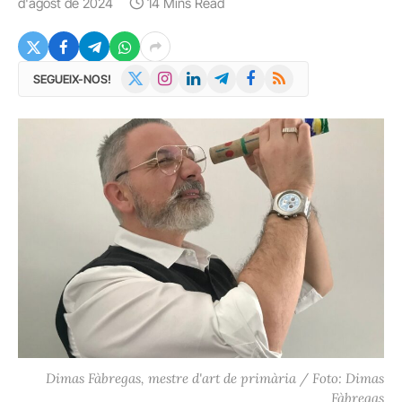
d'agost de 2024
14 Mins Read
X
Instagram
LinkedIn
Telegram
Facebook
RSS
SEGUEIX-NOS!
(Twitter)
Dimas Fàbregas, mestre d'art de primària / Foto: Dimas
Fàbregas