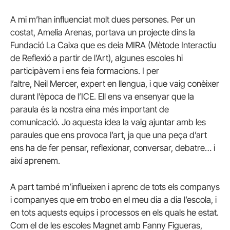
A mi m’han influenciat molt dues persones. Per un
costat,
Amelia
Arenas
, portava un projecte dins la
Fundació La Caixa que es deia MIRA (Mètode Interactiu
de Reflexió a partir de l’Art), algunes escoles hi
participàvem i ens feia formacions. I per
l’altre,
Neil
Mercer, expert en llengua, i que vaig conèixer
durant l’època de l’ICE. Ell ens va ensenyar que la
paraula és la nostra eina més important de
comunicació. Jo aquesta idea la vaig ajuntar amb les
paraules que ens provoca l’art, ja que una peça d’art
ens ha de fer pensar, reflexionar, conversar, debatre… i
així aprenem.
A part també m’influeixen i aprenc de tots els companys
i companyes que em trobo en el meu dia a dia l’escola, i
en tots aquests equips i processos en els quals he estat.
Com el de les escoles Magnet amb
Fanny
Figueras
,