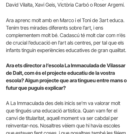
David Vilalta, Xavi Geis, Victòria Carbó o Roser Argemí.
Ara aprenc molt amb en Marco i el Toni de
3art
educa.
Tenim tres mirades diferents sobre l’art, i ens
complementem molt bé. Cadascú té molt clar com n’és
de crucial l’educació en l’art als centres, per tal que els
infants tinguin experiències educatives de gran qualitat.
Ara ets director a l’escola La Immaculada de Vilassar
de Dalt, com és el projecte educatiu de la vostra
escola? Algun projecte que ara tingueu entre mans o
futur que puguis explicar?
A La Immaculada des dels inicis se’m va valorar molt
que tingués una educació artística. Quan vam fer el
canvi de titularitat, aquell moment va ser cabdal per
reinventar-nos. Nosaltres vèiem que hi havia escoles
que estaven fent coses, i que nosaltres també les fèiem.