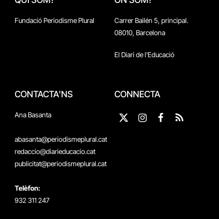
Fundació Periodisme Plural
Carrer Bailén 5, principal.
08010, Barcelona
El Diari de l'Educació
CONTACTA'NS
CONNECTA
Ana Basanta
X
Instagram
Facebook
RSS
(Twitter)
abasanta@periodismeplural.cat
redaccio@diarieducacio.cat
publicitat@periodismeplural.cat
Telèfon:
932 311 247