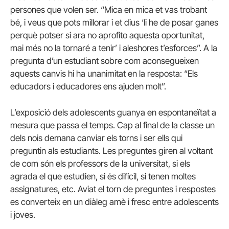
persones que volen ser. “Mica en mica et vas trobant
bé, i veus que pots millorar i et dius ‘li he de posar ganes
perquè potser si ara no aprofito aquesta oportunitat,
mai més no la tornaré a tenir’ i aleshores t’esforces”. A la
pregunta d’un estudiant sobre com aconsegueixen
aquests canvis hi ha unanimitat en la resposta: “Els
educadors i educadores ens ajuden molt”.
L’exposició dels adolescents guanya en espontaneïtat a
mesura que passa el temps. Cap al final de la classe un
dels nois demana canviar els torns i ser ells qui
preguntin als estudiants. Les preguntes giren al voltant
de com són els professors de la universitat, si els
agrada el que estudien, si és difícil, si tenen moltes
assignatures, etc. Aviat el torn de preguntes i respostes
es converteix en un diàleg amè i fresc entre adolescents
i joves.