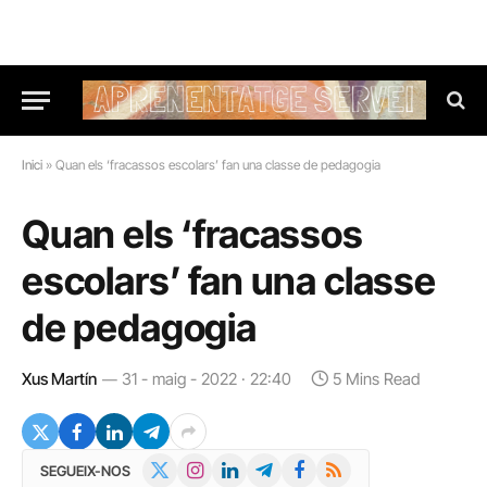
Inici
»
Quan els ‘fracassos escolars’ fan una classe de pedagogia
Quan els ‘fracassos
escolars’ fan una classe
de pedagogia
Xus Martín
31 - maig - 2022 · 22:40
5 Mins Read
X
Instagram
LinkedIn
Telegram
Facebook
RSS
SEGUEIX-NOS
(Twitter)