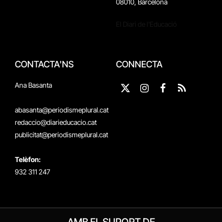
08010, Barcelona
El Diari de l'Educació
CONTACTA'NS
CONNECTA
Ana Basanta
X
Instagram
Facebook
RSS
(Twitter)
abasanta@periodismeplural.cat
redaccio@diarieducacio.cat
publicitat@periodismeplural.cat
Telèfon:
932 311 247