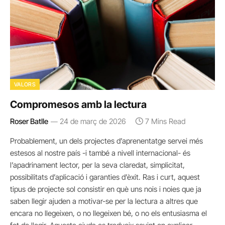
VALORS
Compromesos amb la lectura
Roser Batlle
24 de març de 2026
7 Mins Read
Probablement, un dels projectes d’aprenentatge servei més
estesos al nostre país -i també a nivell internacional- és
l’apadrinament lector, per la seva claredat, simplicitat,
possibilitats d’aplicació i garanties d’èxit. Ras i curt, aquest
tipus de projecte sol consistir en què uns nois i noies que ja
saben llegir ajuden a motivar-se per la lectura a altres que
encara no llegeixen, o no llegeixen bé, o no els entusiasma el