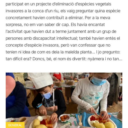
participat en un projecte d’eliminació d’espècies vegetals
invasores a la conca d’un riu, els vaig preguntar quina espècie
concretament havien contribuït a eliminar. Per a la meva
sorpresa, no em van saber dir cap. Els havia encantat
l’activitat que havien dut a terme juntament amb un grup de
persones amb discapacitat intel·lectual; també havien entès el
concepte d’espècie invasora, però van confessar que no
tenien ni idea de com es deia la maleïda planta… I jo pregunto:
tan difícil era? Doncs, bé, el nom és divertit: nyàmera i no tan…
GENERAL