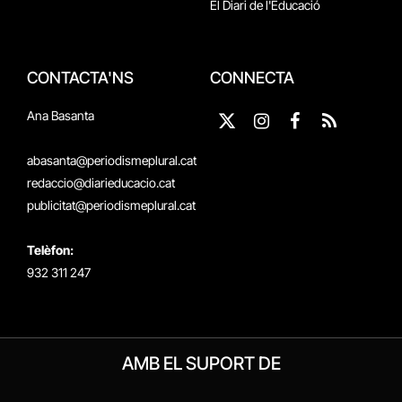
El Diari de l'Educació
CONTACTA'NS
CONNECTA
Ana Basanta
X
Instagram
Facebook
RSS
(Twitter)
abasanta@periodismeplural.cat
redaccio@diarieducacio.cat
publicitat@periodismeplural.cat
Telèfon:
932 311 247
AMB EL SUPORT DE