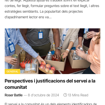
fet de llegir. Aquesta ajuda es tradueix sovint en explicar
contes, fer llegir, formular preguntes sobre el text llegit, i altres
estratègies semblants. La popularitat dels projectes
d’apadrinament lector ens va…
GENERAL
Perspectives i justificacions del servei a la
comunitat
Roser Batlle
8 d'octubre de 2024
13 Mins Read
El servei a la comunitat és un dels elements identificadors de