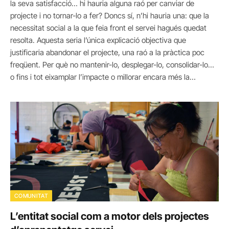
la seva satisfacció… hi hauria alguna raó per canviar de
projecte i no tornar-lo a fer? Doncs sí, n’hi hauria una: que la
necessitat social a la que feia front el servei hagués quedat
resolta. Aquesta seria l’única explicació objectiva que
justificaria abandonar el projecte, una raó a la pràctica poc
freqüent. Per què no mantenir-lo, desplegar-lo, consolidar-lo…
o fins i tot eixamplar l’impacte o millorar encara més la…
COMUNITAT
L’entitat social com a motor dels projectes