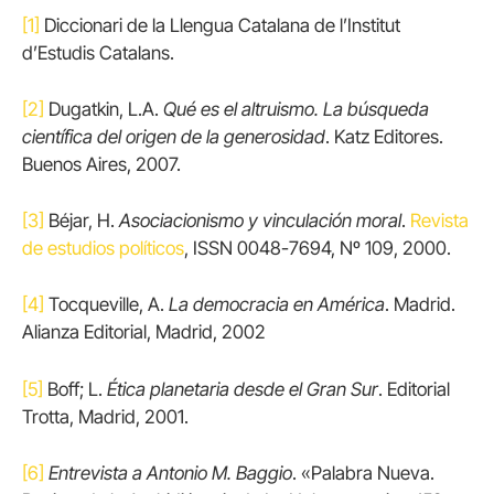
[1]
Diccionari de la Llengua Catalana de l’Institut
d’Estudis Catalans.
[2]
Dugatkin, L.A.
Qué es el altruismo. La búsqueda
científica del origen de la generosidad
. Katz Editores.
Buenos Aires, 2007.
[3]
Béjar, H.
Asociacionismo y vinculación moral
.
Revista
de estudios políticos
, ISSN 0048-7694, Nº 109, 2000.
[4]
Tocqueville, A.
La democracia en América
. Madrid.
Alianza Editorial, Madrid, 2002
[5]
Boff; L.
Ética planetaria desde el Gran Sur
. Editorial
Trotta, Madrid, 2001.
[6]
Entrevista a Antonio M. Baggio
. «Palabra Nueva.