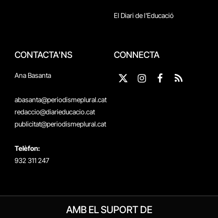
El Diari de l'Educació
CONTACTA'NS
CONNECTA
Ana Basanta
X
Instagram
Facebook
RSS
(Twitter)
abasanta@periodismeplural.cat
redaccio@diarieducacio.cat
publicitat@periodismeplural.cat
Telèfon:
932 311 247
AMB EL SUPORT DE