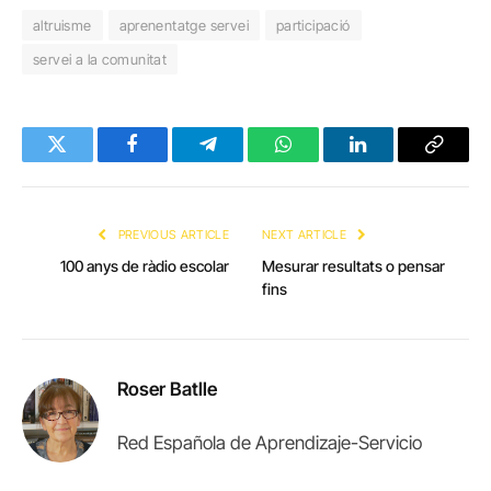
altruisme
aprenentatge servei
participació
servei a la comunitat
Twitter
Facebook
Telegram
WhatsApp
LinkedIn
Copy
Link
PREVIOUS ARTICLE
NEXT ARTICLE
100 anys de ràdio escolar
Mesurar resultats o pensar
fins
Roser Batlle
Red Española de Aprendizaje-Servicio