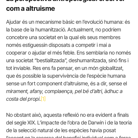
com a altruisme
Ajudar és un mecanisme bàsic en l’evolució humana: és
la base de la humanització. Actualment, no podríem
concebre una societat en la qual els seus membres
només estiguessin disposats a competir i mai a
cooperar o ajudar el més feble. Ens semblaria no només
una societat “bestialitzada”, deshumanitzada, sinó fins i
tot inviable. Res ens fa pensar, en un món globalitzat,
que és possible la supervivència de l’espècie humana
sense un fort component d’altruisme, és a dir, sense el
mirament, afany, complaença, pel bé d’altri, àdhuc a
costa del propi
.
[1]
No obstant això, aquesta reflexió no era evident a finals
del segle XIX. L’impacte de l’obra de Darwin i de la teoria
de la selecció natural de les espècies havia posat
l’accent en la recerca del benefici individual com a força