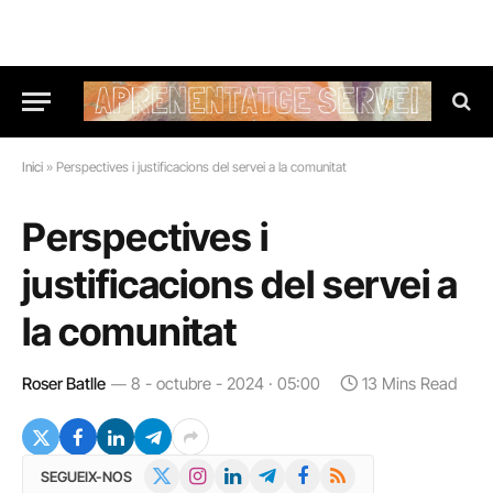
Inici
»
Perspectives i justificacions del servei a la comunitat
Perspectives i
justificacions del servei a
la comunitat
Roser Batlle
8 - octubre - 2024 · 05:00
13 Mins Read
X
Instagram
LinkedIn
Telegram
Facebook
RSS
SEGUEIX-NOS
(Twitter)