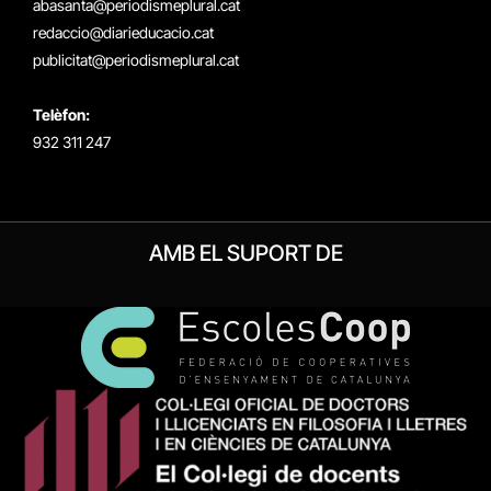
abasanta@periodismeplural.cat
redaccio@diarieducacio.cat
publicitat@periodismeplural.cat
Telèfon:
932 311 247
AMB EL SUPORT DE