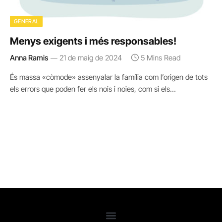
GENERAL
Menys exigents i més responsables!
Anna Ramis
21 de maig de 2024
5 Mins Read
És massa «còmode» assenyalar la família com l’origen de tots
els errors que poden fer els nois i noies, com si els…