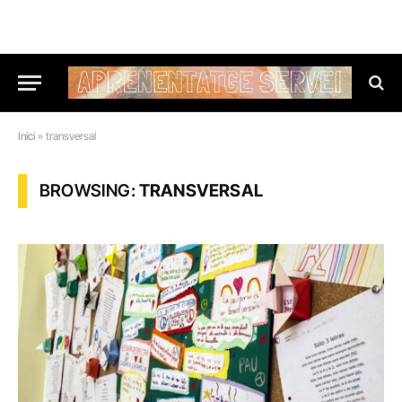
Inici
»
transversal
BROWSING:
TRANSVERSAL