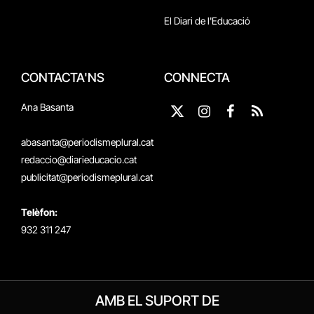
El Diari de l'Educació
CONTACTA'NS
CONNECTA
Ana Basanta
X
Instagram
Facebook
RSS
(Twitter)
abasanta@periodismeplural.cat
redaccio@diarieducacio.cat
publicitat@periodismeplural.cat
Telèfon:
932 311 247
AMB EL SUPORT DE