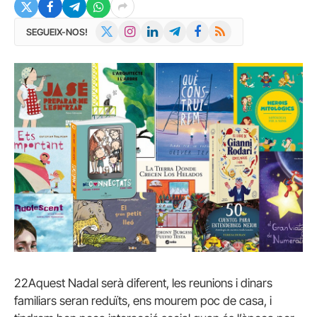
X
Instagram
LinkedIn
Telegram
Facebook
RSS
SEGUEIX-NOS!
(Twitter)
22Aquest Nadal serà diferent, les reunions i dinars
familiars seran reduïts, ens mourem poc de casa, i