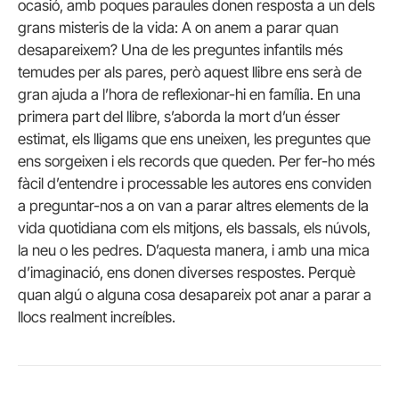
ocasió, amb poques paraules donen resposta a un dels
grans misteris de la vida: A on anem a parar quan
desapareixem? Una de les preguntes infantils més
temudes per als pares, però aquest llibre ens serà de
gran ajuda a l’hora de reflexionar-hi en família. En una
primera part del llibre, s’aborda la mort d’un ésser
estimat, els lligams que ens uneixen, les preguntes que
ens sorgeixen i els records que queden. Per fer-ho més
fàcil d’entendre i processable les autores ens conviden
a preguntar-nos a on van a parar altres elements de la
vida quotidiana com els mitjons, els bassals, els núvols,
la neu o les pedres. D’aquesta manera, i amb una mica
d’imaginació, ens donen diverses respostes. Perquè
quan algú o alguna cosa desapareix pot anar a parar a
llocs realment increíbles.