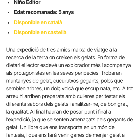
Niño Editor
Edat recomanada: 5 anys
Disponible en català
Disponible en castellà
Una expedició de tres amics marxa de viatge a la
recerca de la terra on creixen els gelats. En forma de
dietari el lector esdevé un explorador més i acompanya
als protagonistes en les seves peripècies. Trobaran
muntanyes de gelat, cucurutxos gegants, polos que
semblen arbres, un dolç volcà que escup nata, etc. A tot
arreu hi arriben preparats amb culleres per testar els
diferents sabors dels gelats i analitzar-ne, de bon grat,
la qualitat. Al final hauran de posar punt i final a
l’expedició, ja que se senten amenaçats pels gegants de
gelat. Un llibre que ens transporta en un món de
fantasia, i que ens farà venir ganes de menjar gelat a