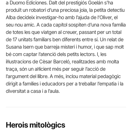
a Duomo Ediciones. Dalt del prestigiós Goelán s’ha
produït un robatori d’una preciosa joia, la petita detectiu
Alba decideix investigar-ho amb l’ajuda de l’Oliver, el
seu nou amic. A cada capítol sospiten d’una nova família
de totes les que viatgen al creuer, passant per un total
de 17 unitats familiars ben diferents entre sí. Un relat de
Susana Isern que barreja misteri i humor, i que sap molt
bé com captar l’atenció dels petits lectors. I, les
il·lustracions de Cèsar Barceló, realitzades amb molta
traça, són un al·licient més per seguir l’acció de
l’argument del llibre. A més, inclou material pedagògic
dirigit a famílies i educadors per a treballar l’empatia i la
diversitat a casa i a l’aula.
Herois mitològics