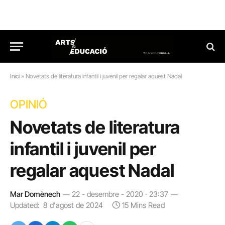
Inici
»
Novetats de literatura infantil i juvenil per regalar aquest Nadal
OPINIÓ
Novetats de literatura
infantil i juvenil per
regalar aquest Nadal
Mar Domènech
22 - desembre - 2020 · 23:37
Updated:
8 d'agost de 2024
15 Mins Read