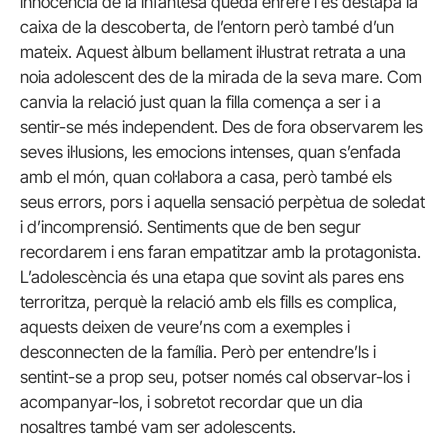
innocència de la infantesa queda enrere i es destapa la
caixa de la descoberta, de l’entorn però també d’un
mateix. Aquest àlbum bellament il·lustrat retrata a una
noia adolescent des de la mirada de la seva mare. Com
canvia la relació just quan la filla comença a ser i a
sentir-se més independent. Des de fora observarem les
seves il·lusions, les emocions intenses, quan s’enfada
amb el món, quan col·labora a casa, però també els
seus errors, pors i aquella sensació perpètua de soledat
i d’incomprensió. Sentiments que de ben segur
recordarem i ens faran empatitzar amb la protagonista.
L’adolescència és una etapa que sovint als pares ens
terroritza, perquè la relació amb els fills es complica,
aquests deixen de veure’ns com a exemples i
desconnecten de la família. Però per entendre’ls i
sentint-se a prop seu, potser només cal observar-los i
acompanyar-los, i sobretot recordar que un dia
nosaltres també vam ser adolescents.