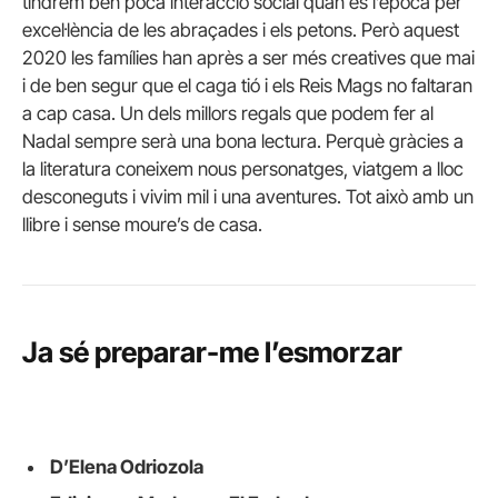
tindrem ben poca interacció social quan és l’època per
excel·lència de les abraçades i els petons. Però aquest
2020 les famílies han après a ser més creatives que mai
i de ben segur que el caga tió i els Reis Mags no faltaran
a cap casa. Un dels millors regals que podem fer al
Nadal sempre serà una bona lectura. Perquè gràcies a
la literatura coneixem nous personatges, viatgem a lloc
desconeguts i vivim mil i una aventures. Tot això amb un
llibre i sense moure’s de casa.
Ja sé preparar-me l’esmorzar
D’Elena Odriozola