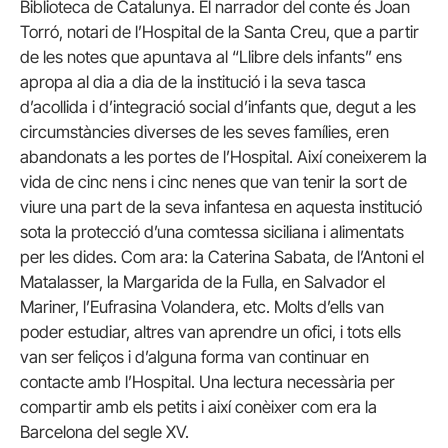
Biblioteca de Catalunya. El narrador del conte és Joan
Torró, notari de l’Hospital de la Santa Creu, que a partir
de les notes que apuntava al “Llibre dels infants” ens
apropa al dia a dia de la institució i la seva tasca
d’acollida i d’integració social d’infants que, degut a les
circumstàncies diverses de les seves famílies, eren
abandonats a les portes de l’Hospital. Així coneixerem la
vida de cinc nens i cinc nenes que van tenir la sort de
viure una part de la seva infantesa en aquesta institució
sota la protecció d’una comtessa siciliana i alimentats
per les dides. Com ara: la Caterina Sabata, de l’Antoni el
Matalasser, la Margarida de la Fulla, en Salvador el
Mariner, l’Eufrasina Volandera, etc. Molts d’ells van
poder estudiar, altres van aprendre un ofici, i tots ells
van ser feliços i d’alguna forma van continuar en
contacte amb l’Hospital. Una lectura necessària per
compartir amb els petits i així conèixer com era la
Barcelona del segle XV.