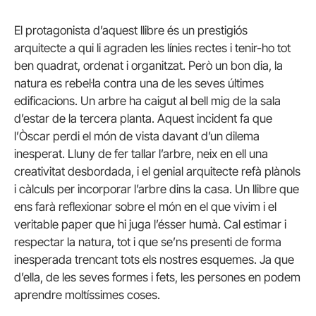
El protagonista d’aquest llibre és un prestigiós
arquitecte a qui li agraden les línies rectes i tenir-ho tot
ben quadrat, ordenat i organitzat. Però un bon dia, la
natura es rebel·la contra una de les seves últimes
edificacions. Un arbre ha caigut al bell mig de la sala
d’estar de la tercera planta. Aquest incident fa que
l’Òscar perdi el món de vista davant d’un dilema
inesperat. Lluny de fer tallar l’arbre, neix en ell una
creativitat desbordada, i el genial arquitecte refà plànols
i càlculs per incorporar l’arbre dins la casa. Un llibre que
ens farà reflexionar sobre el món en el que vivim i el
veritable paper que hi juga l’ésser humà. Cal estimar i
respectar la natura, tot i que se’ns presenti de forma
inesperada trencant tots els nostres esquemes. Ja que
d’ella, de les seves formes i fets, les persones en podem
aprendre moltíssimes coses.