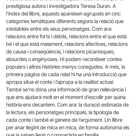
prestigiosa autora i investigadora Teresa Duran. A
l’índex del llibre, aquests apareixen agrupats en cinc
categories temàtiques diferents segons la relació que
s’estableix entre els seus personatges. Com ara:
relacions entre forts i dèbils, relacions entre el que està
bé i el que està malament, relacions afectives, relacions
de causa i conseqüència, i relacions picaresques,
absurdes o enginyoses. Hi podem reconèixer contes
populars i altres històries menys conegudes. A més, la
primera pàgina de cada relat hi ha una introducció que
apropa situa el conte i l’apropa a la realitat actual.
També se’ns dóna una informació de gran rellevància i
que ens ajudarà molt en el moment d’escollir per quina
història ens decantem. Com ara: la duració estimada de
la lectura, els personatges principals, la tipologia de
cada conte i també el gènere de l’argument. Un llibre
per anar llegint de mica en mica, de forma autònoma els
que ja saben llegir o compartida en família.