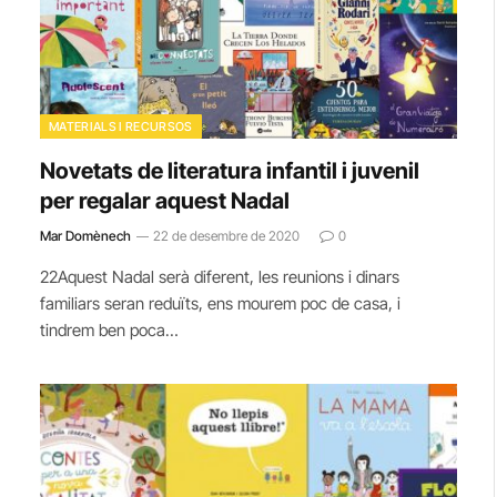
MATERIALS I RECURSOS
Novetats de literatura infantil i juvenil
per regalar aquest Nadal
Mar Domènech
22 de desembre de 2020
0
22Aquest Nadal serà diferent, les reunions i dinars
familiars seran reduïts, ens mourem poc de casa, i
tindrem ben poca…