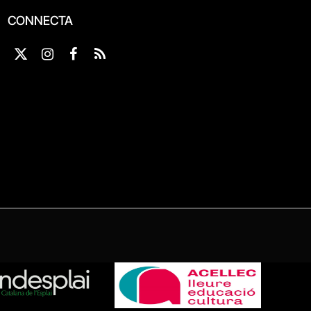
CONNECTA
X
Instagram
Facebook
RSS
(Twitter)