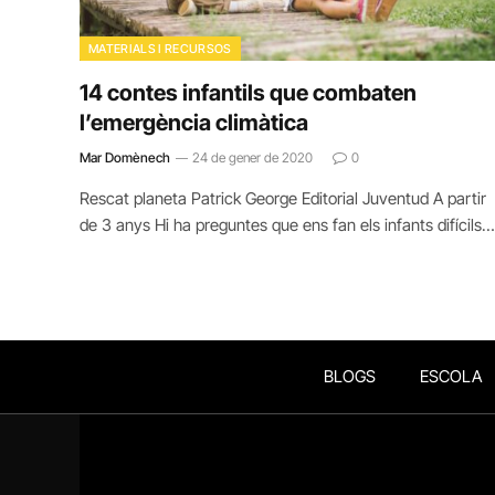
MATERIALS I RECURSOS
14 contes infantils que combaten
l’emergència climàtica
Mar Domènech
24 de gener de 2020
0
Rescat planeta Patrick George Editorial Juventud A partir
de 3 anys Hi ha preguntes que ens fan els infants difícils…
BLOGS
ESCOLA