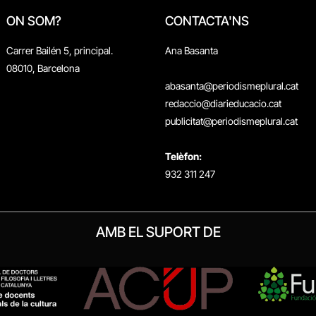
ON SOM?
CONTACTA'NS
Carrer Bailén 5, principal.
Ana Basanta
08010, Barcelona
abasanta@periodismeplural.cat
redaccio@diarieducacio.cat
publicitat@periodismeplural.cat
Telèfon:
932 311 247
AMB EL SUPORT DE