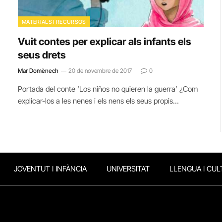
MATERIALS I RECURSOS
Vuit contes per explicar als infants els
seus drets
Mar Domènech
20 de novembre de 2017
0
Portada del conte ‘Los niños no quieren la guerra’ ¿Com
explicar-los a les nenes i els nens els seus propis…
JOVENTUT I INFÀNCIA
UNIVERSITAT
LLENGUA I CUL