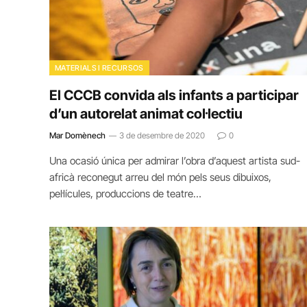
MATERIALS I RECURSOS
El CCCB convida als infants a participar
d’un autorelat animat col·lectiu
Mar Domènech
3 de desembre de 2020
0
Una ocasió única per admirar l’obra d’aquest artista sud-
africà reconegut arreu del món pels seus dibuixos,
pel·lícules, produccions de teatre…