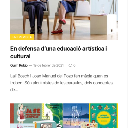
ENTREVISTA
En defensa d’una educació artística i
cultural
Quim Rubio
19 de febrer de 2021
0
Lali Bosch i Joan Manuel del Pozo fan màgia quan es
troben. Són alquimistes de les paraules, dels conceptes,
de…