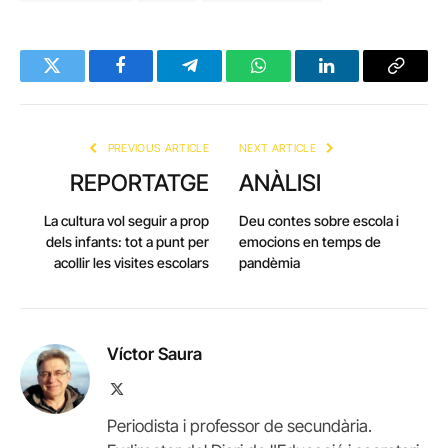
Twitter
Facebook
Telegram
WhatsApp
LinkedIn
Copy
Link
PREVIOUS ARTICLE
NEXT ARTICLE
REPORTATGE
ANÀLISI
La cultura vol seguir a prop
Deu contes sobre escola i
dels infants: tot a punt per
emocions en temps de
acollir les visites escolars
pandèmia
Víctor Saura
X
(Twitter)
Periodista i professor de secundària.