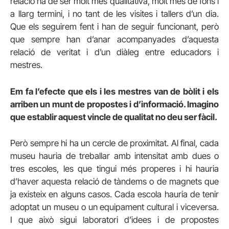
relació ha de ser molt més qualitativa, molt més de fons i
a llarg termini, i no tant de les visites i tallers d’un dia.
Que els seguirem fent i han de seguir funcionant, però
que sempre han d’anar acompanyades d’aquesta
relació de veritat i d’un diàleg entre educadors i
mestres.
Em fa l’efecte que els i les mestres van de bòlit i els
arriben un munt de propostes i d’informació. Imagino
que establir aquest vincle de qualitat no deu ser fàcil.
Però sempre hi ha un cercle de proximitat. Al final, cada
museu hauria de treballar amb intensitat amb dues o
tres escoles, les que tingui més properes i hi hauria
d’haver aquesta relació de tàndems o de magnets que
ja existeix en alguns casos. Cada escola hauria de tenir
adoptat un museu o un equipament cultural i viceversa.
I que això sigui laboratori d’idees i de propostes