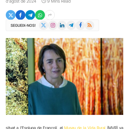
d'agost de 2024
9 Mins Read
X
Instagram
LinkedIn
Telegram
Facebook
RSS
SEGUEIX-NOS!
(Twitter)
situat a l’Espluga de Francolí, el
Museu de la Vida Rural
(MVR) va