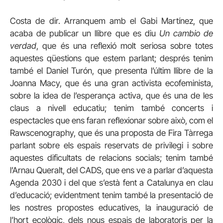
Costa de dir. Arranquem amb el Gabi Martínez, que
acaba de publicar un llibre que es diu
Un cambio de
verdad
, que és una reflexió molt seriosa sobre totes
aquestes qüestions que estem parlant; després tenim
també el Daniel Turón, que presenta l’últim llibre de la
Joanna Macy, que és una gran activista ecofeminista,
sobre la idea de l’esperança activa, que és una de les
claus a nivell educatiu; tenim també concerts i
espectacles que ens faran reflexionar sobre això, com el
Rawscenography, que és una proposta de Fira Tàrrega
parlant sobre els espais reservats de privilegi i sobre
aquestes dificultats de relacions socials; tenim també
l’Arnau Queralt, del CADS, que ens ve a parlar d’aquesta
Agenda 2030 i del que s’està fent a Catalunya en clau
d’educació; evidentment tenim també la presentació de
les nostres propostes educatives, la inauguració de
l’hort ecològic, dels nous espais de laboratoris per la