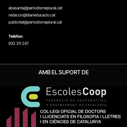
(Twitter)
abasanta@periodismeplural.cat
redaccio@diarieducacio.cat
publicitat@periodismeplural.cat
Telèfon:
932 311 247
AMB EL SUPORT DE