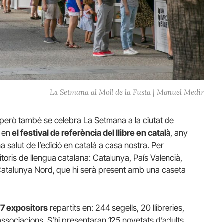
La Setmana al Moll de la Fusta | Manuel Medir
, però també se celebra La Setmana a la ciutat de
 en
el festival de referència del llibre en català
, any
 salut de l’edició en català a casa nostra. Per
itoris de llengua catalana: Catalunya, País Valencià,
la Catalunya Nord, que hi serà present amb una caseta
7 expositors
repartits en: 244 segells, 20 llibreries,
 3 associacions. S’hi presentaran 125 novetats d’adults,