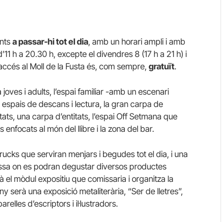
ants
a passar-hi tot el dia
, amb un horari ampli i amb
d’11 h a 20.30 h, excepte el divendres 8 (17 h a 21 h) i
l’accés al Moll de la Fusta és, com sempre,
gratuït
.
joves i adults, l’espai familiar -amb un escenari
s espais de descans i lectura, la gran carpa de
ats, una carpa d’entitats, l’espai Off Setmana que
 enfocats al món del llibre i la zona del bar.
rucks que serviran menjars i begudes tot el dia, i una
ssa on es podran degustar diversos productes
el mòdul expositiu que comissaria i organitza la
ny serà una exposició metaliterària, “Ser de lletres”,
relles d’escriptors i il·lustradors.