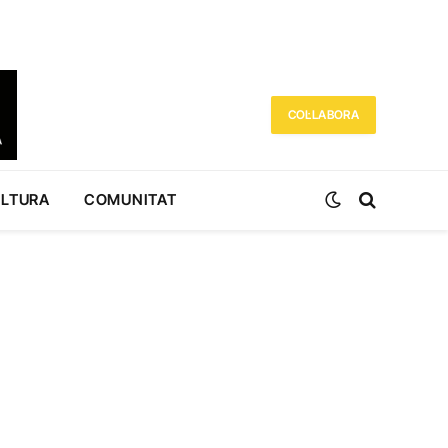
COL·LABORA
ULTURA
COMUNITAT