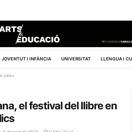
JOVENTUT I INFÀNCIA
UNIVERSITAT
LLENGUA I C
els públics
, el festival del llibre en
lics