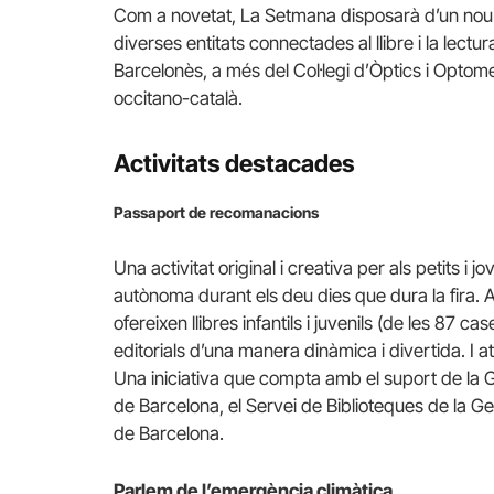
Com a novetat, La Setmana disposarà d’un nou e
diverses entitats connectades al llibre i la lec
Barcelonès, a més del Col·legi d’Òptics i Opto
occitano-català.
Activitats destacades
Passaport de recomanacions
Una activitat original i creativa per als petits i 
autònoma durant els deu dies que dura la fira. 
ofereixen llibres infantils i juvenils (de les 87 cas
editorials d’una manera dinàmica i divertida. I a
Una iniciativa que compta amb el suport de la G
de Barcelona, el Servei de Biblioteques de la Ge
de Barcelona.
Parlem de l’emergència climàtica