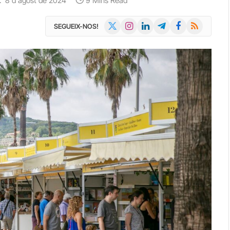
:
8 d'agost de 2024
9 Mins Read
X
Instagram
LinkedIn
Telegram
Facebook
RSS
SEGUEIX-NOS!
(Twitter)