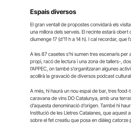
Espais diversos
El gran ventall de propostes convidarà els visit
una millora dels serveis. El recinte estarà obert 
diumenge 17 (d’11 h a 14 h). I cal recordar, que 
A les 87 casetes s’hi sumen tres escenaris per a 
propi, racó de lectura i una zona de tallers-, do
l’APPEC, on també s’organitzaran algunes activit
acollirà la gravació de diversos podcast culturals
A més, hi haurà un nou espai de bar, tres food-t
caravana de vins DO Catalunya, amb una terra
d’aquesta denominació d’origen. També hi haurà 
Institució de les Lletres Catalanes, que aquest a
sobre el fet creatiu que posa en diàleg catorze pa