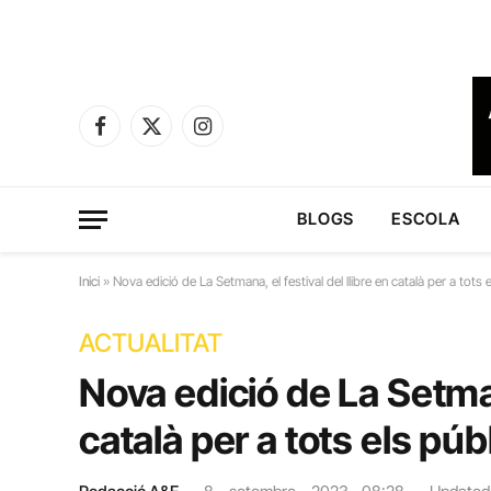
Facebook
X
Instagram
(Twitter)
BLOGS
ESCOLA
Inici
»
Nova edició de La Setmana, el festival del llibre en català per a tots 
ACTUALITAT
Nova edició de La Setmana
català per a tots els púb