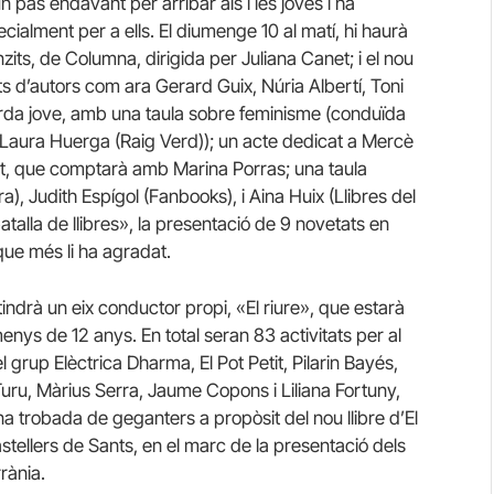
pas endavant per arribar als i les joves i ha
ialment per a ells. El diumenge 10 al matí, hi haurà
zits, de Columna, dirigida per Juliana Canet; i el nou
ts d’autors com ara Gerard Guix, Núria Albertí, Toni
 tarda jove, amb una taula sobre feminisme (conduïda
i Laura Huerga (Raig Verd)); un acte dedicat a Mercè
nt, que comptarà amb Marina Porras; una taula
), Judith Espígol (Fanbooks), i Aina Huix (Llibres del
batalla de llibres», la presentació de 9 novetats en
 que més li ha agradat.
 tindrà un eix conductor propi, «El riure», que estarà
menys de 12 anys. En total seran 83 activitats per al
 grup Elèctrica Dharma, El Pot Petit, Pilarin Bayés,
uru, Màrius Serra, Jaume Copons i Liliana Fortuny,
na trobada de geganters a propòsit del nou llibre d’El
astellers de Sants, en el marc de la presentació dels
rània.