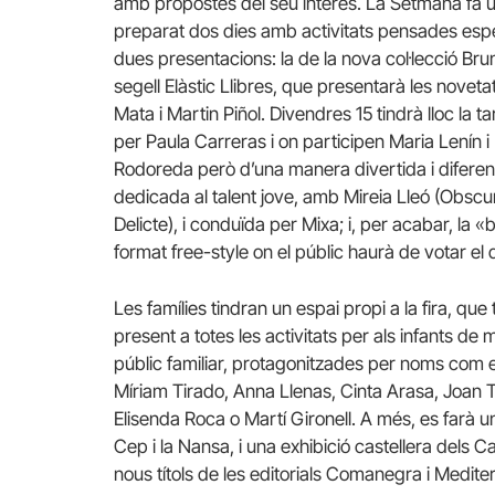
amb propostes del seu interès. La Setmana fa un 
preparat dos dies amb activitats pensades espec
dues presentacions: la de la nova col·lecció Brun
segell Elàstic Llibres, que presentarà les noveta
Mata i Martin Piñol. Divendres 15 tindrà lloc la
per Paula Carreras i on participen Maria Lenín 
Rodoreda però d’una manera divertida i difere
dedicada al talent jove, amb Mireia Lleó (Obscura
Delicte), i conduïda per Mixa; i, per acabar, la «
format free-style on el públic haurà de votar el
Les famílies tindran un espai propi a la fira, que
present a totes les activitats per als infants de 
públic familiar, protagonitzades per noms com el
Míriam Tirado, Anna Llenas, Cinta Arasa, Joan T
Elisenda Roca o Martí Gironell. A més, es farà u
Cep i la Nansa, i una exhibició castellera dels C
nous títols de les editorials Comanegra i Mediter