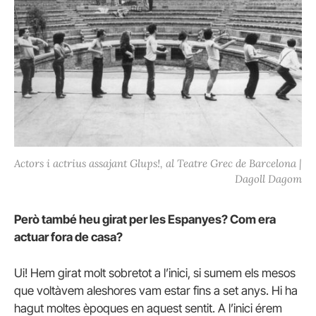
Actors i actrius assajant Glups!, al Teatre Grec de Barcelona |
Dagoll Dagom
Però també heu girat per les Espanyes? Com era
actuar fora de casa?
Ui! Hem girat molt sobretot a l’inici, si sumem els mesos
que voltàvem aleshores vam estar fins a set anys. Hi ha
hagut moltes èpoques en aquest sentit. A l’inici érem