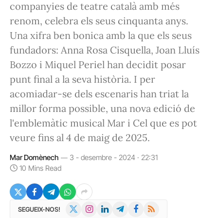
companyies de teatre català amb més
renom, celebra els seus cinquanta anys.
Una xifra ben bonica amb la que els seus
fundadors: Anna Rosa Cisquella, Joan Lluís
Bozzo i Miquel Periel han decidit posar
punt final a la seva història. I per
acomiadar-se dels escenaris han triat la
millor forma possible, una nova edició de
l'emblemàtic musical Mar i Cel que es pot
veure fins al 4 de maig de 2025.
Mar Domènech
3 - desembre - 2024 · 22:31
10 Mins Read
X
Instagram
LinkedIn
Telegram
Facebook
RSS
SEGUEIX-NOS!
(Twitter)