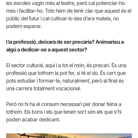
les escoles vagin més al teatre, però cal potenciar-ho
més i facilitar-ho. Tots hem de tenir clar que aquest és el
públic del futur i cal cultivar-lo des d’ara mateix, no
podem esperar.
I la professió, deixarà de ser precària? Animaríeu a
algú a dedicar-se a aquest sector?
El sector cultural, aquí i a tot el món, és precari. És una
professió que tothom la pot fer, si té el do. És cert que
pots estudiar i formar-te, naturalment, però al final és
una carrera totalment vocacional.
Però no hi ha el consum necessari per donar feina a
tothom. Els bons i els que tenen sort són els que s’hi
poden acabar dedicant.