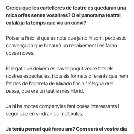
Creieu que les cartelleres de teatre es quedaran una
mica orfes sense vosaltres? O el panorama teatral
català ja fa temps que viu un canvi?
Potser a l’inici sí que es nota que ja no hi som, però estic
convençuda que hi haurà un renaixement i es faran
coses noves.
El llegat que deixem és haver pogut veure tots els
nostres espectacles, i tots els formats diferents que hem
fet des de l’opereta de
Mikado
fins a
L’Alegria que
passa
, que era un teatre més híbrid.
Ja hi ha moltes companyies fent coses interessants i
segur que en vindran de molt xules.
Ja teniu pensat què fareu ara? Com serà el vostre dia