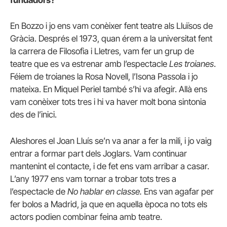
fundadors?
En Bozzo i jo ens vam conèixer fent teatre als Lluïsos de
Gràcia. Després el 1973, quan érem a la universitat fent
la carrera de Filosofia i Lletres, vam fer un grup de
teatre que es va estrenar amb l’espectacle
Les troianes
.
Féiem de troianes la Rosa Novell, l’Isona Passola i jo
mateixa. En Miquel Periel també s’hi va afegir. Allà ens
vam conèixer tots tres i hi va haver molt bona sintonia
des de l’inici.
Aleshores el Joan Lluís se’n va anar a fer la mili, i jo vaig
entrar a formar part dels Joglars. Vam continuar
mantenint el contacte, i de fet ens vam arribar a casar.
L’any 1977 ens vam tornar a trobar tots tres a
l’espectacle de
No hablar en classe.
Ens van agafar per
fer bolos a Madrid, ja que en aquella època no tots els
actors podien combinar feina amb teatre.