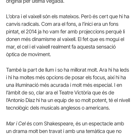
original per última vegada.
L’obra i el vaixell són els mateixos. Però és cert que hi ha
canvis radicals. Com ara el fons, a l’inici era un fons
pintat, el 2014 ja ho vam fer amb projeccions perquè li
donen més dinamisme al vaixell. El fet que es mogui el
mar, el cel i el vaixell realment fa aquesta sensació
òptica de moviment.
També la part de llum i so ha millorat molt. Ara hi ha leds
i hi ha moltes més opcions de posar els focus, així hi ha
una il·luminació més acurada i molt més especial. I en
l’àmbit de so, clar ara el Teatre Victòria que és de
l’Antonio Díaz hi ha un equip de so molt potent, té el nivell
tecnològic dels musicals anglesos o americans.
Mar i Cel
és com Shakespeare, és un espectacle amb
un drama molt ben travat i amb una temàtica que no