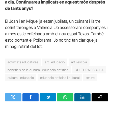
a dia. Continuareu implicats en aquest món després
de tants anys?
El Joan i en Miquel ja estan jubilats, un cuinant i l’altre
collint taronges a València. Jo assessoraré companyies i
a més estic enfeinada amb el nou espai Texas. També
estic portant el Poliorama. Jo no tinc tan clar que ja
m’hagi retirat del tot.
activitats educatives
art i educació
art i escola
beneficis de la cultura i educació artística
CULTURA ESCOLA
cultura i educació
educació artística i cultural
teatre
Twitter
Facebook
Telegram
WhatsApp
LinkedIn
Copy
Link