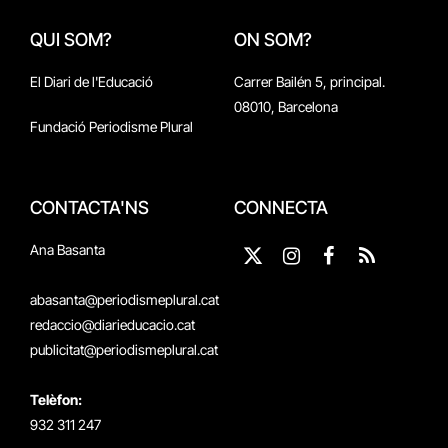
QUI SOM?
ON SOM?
El Diari de l'Educació
Carrer Bailén 5, principal.
08010, Barcelona
Fundació Periodisme Plural
CONTACTA'NS
CONNECTA
Ana Basanta
X
Instagram
Facebook
RSS
(Twitter)
abasanta@periodismeplural.cat
redaccio@diarieducacio.cat
publicitat@periodismeplural.cat
Telèfon:
932 311 247