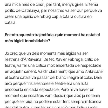
una mica més de crisi i, per tant, menys gires. El tema
polític de Catalunya, per nosaltres va ser dur perquè va
crear una opinió de rebuig cap a tota la cultura en
català.
En tota aquesta trajectòria, quin moment ha estat el
més àlgid i innoblidable?
Jo crec que un dels moments més àlgids va ser
l’estrena d’
Antaviana
. De fet, Xavier Fàbrega, crític de
teatre, va fer una crítica molt encertada de l’espectacle
en aquell moment. Va dir clarament, que amb
Antaviana
el teatre català va passar del blanc i negre al color. Deia
això perquè fins aleshores el teatre era una lluita
encoberta en cada espectacle. Però hi va haver un
moment que nosaltres vam decidir que això ja no tenia
per què ser així, no podíem estar fent sempre militància
des del teatre, i vam fer una creació més lúdica i més