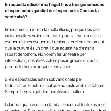
En aquesta edició hi ha hagut fins a tres generacions
d’espectadors gaudint de l’espectacle. Com us fa
sentir això?
Francament, a mi em fa molta il·lusió, perquè des dels
inicis nosaltres volíem fer teatre popular. Venim de les
esquerres més esquerres i realment creiem fermament
que la cultura és un dret, i que aquest ha d’estar a
l’abast de tothom. No volíem fer un teatre per
intel·lectuals, nosaltres volíem posar graons culturals
perquè tothom hi pogués tenir accés.
Si els espectacles estan subvencionats per
l’administració pública, cal que aquests arribin a tothom.
Sempre hem volgut democratitzar la cultura.
I clar ara quan veus una família sencera al teatre és molt
emocionant. Perquè vol dir que tornaran a casa i podran