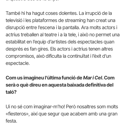
També hi ha hagut coses dolentes. La irrupció de la
televisió i les plataformes de streaming han creat una
disrupció entre l’escena i la pantalla. Ara molts actors i
actrius treballen al teatre i a la tele, i això no permet una
estabilitat en l’equip d’artistes dels espectacles quan
després es fan gires. Els actors i actrius tenen altres
compromisos, això dificulta la continuïtat i l’èxit d’un
espectacle.
Com us imagineu l’última funció de
Mar i Cel
. Com
serà o què direu en aquesta baixada definitiva del
taló?
Ui no sé com imaginar-m’ho! Però nosaltres som molts
«fiesteros», així que segur que acabem amb una gran
festa.