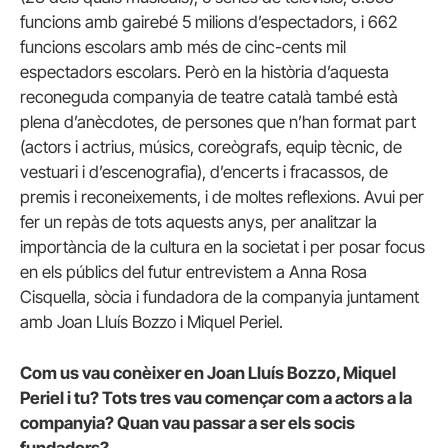
funcions amb gairebé 5 milions d’espectadors, i 662
funcions escolars amb més de cinc-cents mil
espectadors escolars. Però en la història d’aquesta
reconeguda companyia de teatre català també està
plena d’anècdotes, de persones que n’han format part
(actors i actrius, músics, coreògrafs, equip tècnic, de
vestuari i d’escenografia), d’encerts i fracassos, de
premis i reconeixements, i de moltes reflexions. Avui per
fer un repàs de tots aquests anys, per analitzar la
importància de la cultura en la societat i per posar focus
en els públics del futur entrevistem a Anna Rosa
Cisquella, sòcia i fundadora de la companyia juntament
amb Joan Lluís Bozzo i Miquel Periel.
Com us vau conèixer en Joan Lluís Bozzo, Miquel
Periel i tu? Tots tres vau començar com a actors a la
companyia? Quan vau passar a ser els socis