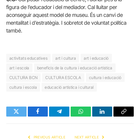
figura de l’educador i del mediador. Cal lluitar per
aconseguir aquest model de museu. És un canvi de
mentalitat i d’estratègia. I sobretot de voluntat política
també.
activitats educatives
art i cultura
art i educació
art i escola
beneficis de la cultura i educació artística
CULTURA BCN
CULTURA ESCOLA
cultura i educació
cultura i escola
educació artística i cultural
Twitter
Facebook
Telegram
WhatsApp
LinkedIn
Copy
Link
PREVIOUS ARTICLE
NEXT ARTICLE