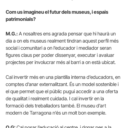
Com us imagineu el futur dels museus, i espais
patrimonials?
M.G.:
A nosaltres ens agrada pensar que hi haurà un
dia a on els museus realment tindran aquest perfil més
social i comunitari a on l’educador i mediador seran
figures claus per poder dissenyar, executar i avaluar
projectes per involucrar més al barri a on està ubicat.
Cal invertir més en una plantilla interna d’educadors, en
comptes d’anar externalitzant. És un model sostenible i
el que permet que el públic pugui accedir a una oferta
de qualitat i realment cuidada. I cal invertir en la
formació dels treballadors també. El museu d’art
modern de Tarragona n’és un molt bon exemple.
O.G:
Cal posar l’educació al centre, i donar pes a la