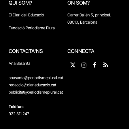
QUI SOM?
ON SOM?
El Diari de l'Educació
Carrer Bailén 5, principal.
08010, Barcelona
Fundació Periodisme Plural
CONTACTA'NS
CONNECTA
Ana Basanta
X
Instagram
Facebook
RSS
(Twitter)
abasanta@periodismeplural.cat
redaccio@diarieducacio.cat
publicitat@periodismeplural.cat
Telèfon:
932 311 247