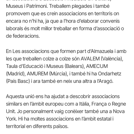
Museus i Patrimoni. Treballem plegades i també
promovem que es crein associacions en territoris on
encara no n’hi ha, ja que a l’hora d’elaborar convenis
laborals és molt millor treballar en forma d’associació o
de federacions.
En Les associacions que formen part d’Almazuela i amb
les que treballen colze a colze són AVALEM (València),
Taula d’Educació i Museus (Balears), AMECUM
(Madrid), AMUREM (Múrcia), i també hi ha Ondarhetz
(País Basc) i ara també en neix una altra a l’Aragó.
Aquesta unió ens ha ajudat a descobrir associacions
similars en l’àmbit europeu com a Itàlia, França o Regne
Unit. Jo personalment vaig conèixer també una a Nova
York. Hi ha moltes associacions en l’àmbit estatal i
territorial en diferents països.