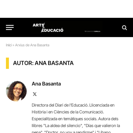
Inici
»
Arxius de Ana Basanta
AUTOR: ANA BASANTA
Ana Basanta
X
(Twitter)
Directora del Diari de l'Educació. Llicenciada en
Història i en Ciències de la Comunicació.
Especialitzada en temàtiques socials. Autora dels
llibres "La aldea del silencio", "Días que valieron la
pena", "Doctor, no voy a rendirme" i "Líbano