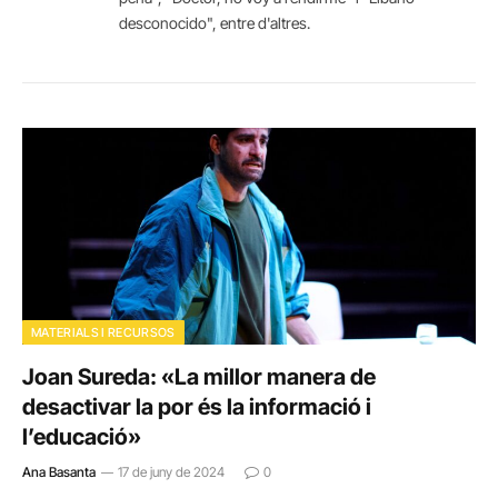
desconocido", entre d'altres.
MATERIALS I RECURSOS
Joan Sureda: «La millor manera de
desactivar la por és la informació i
l’educació»
Ana Basanta
17 de juny de 2024
0