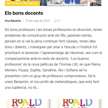
MATERIALS I RECURSOS
Els bons docents
Ana Basanta
17 de maig de 2024
0
Els bons professors i les bones professores es divorcien, tenen
problemes de comunicació amb els fills, pateixen estrès,
pensen en si val la pena continuar fent classes, tenen dies
bons i dolents, i s’aixequen per anar a l’escola o l’institut tot
prioritzant el benestar i l’aprenentatge de l’alumnat, així com el
companyerisme amb la resta de docents. ‘Los buenos
profesores’ és la nova pel·lícula de Thomas Lilti, en què Pierre,
Meriem, Fouad, Sophie, Sandrine, Alix i Sofiane se’ns
presenten com un grup de professors compromesos. Se’ls
uneix Benjamin, el nou profe de matemàtiques, que està fent
una suplència, no té…