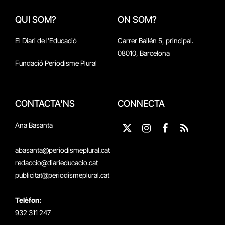
QUI SOM?
ON SOM?
El Diari de l'Educació
Carrer Bailén 5, principal.
08010, Barcelona
Fundació Periodisme Plural
CONTACTA'NS
CONNECTA
Ana Basanta
X
Instagram
Facebook
RSS
(Twitter)
abasanta@periodismeplural.cat
redaccio@diarieducacio.cat
publicitat@periodismeplural.cat
Telèfon:
932 311 247