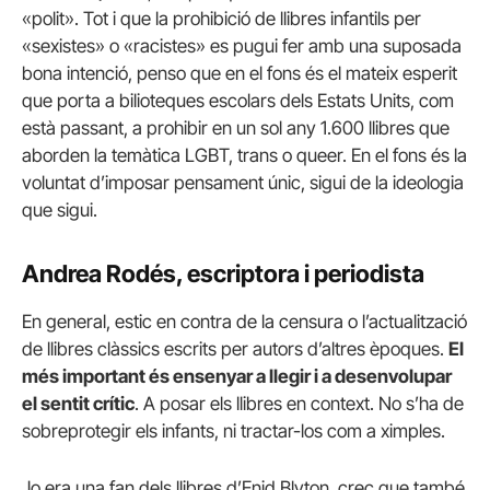
«polit». Tot i que la prohibició de llibres infantils per
«sexistes» o «racistes» es pugui fer amb una suposada
bona intenció, penso que en el fons és el mateix esperit
que porta a bilioteques escolars dels Estats Units, com
està passant, a prohibir en un sol any 1.600 llibres que
aborden la temàtica LGBT, trans o queer. En el fons és la
voluntat d’imposar pensament únic, sigui de la ideologia
que sigui.
Andrea Rodés, escriptora i periodista
En general, estic en contra de la censura o l’actualització
de llibres clàssics escrits per autors d’altres èpoques.
El
més important és ensenyar a llegir i a desenvolupar
el sentit crític
. A posar els llibres en context. No s’ha de
sobreprotegir els infants, ni tractar-los com a ximples.
Jo era una fan dels llibres d’Enid Blyton, crec que també