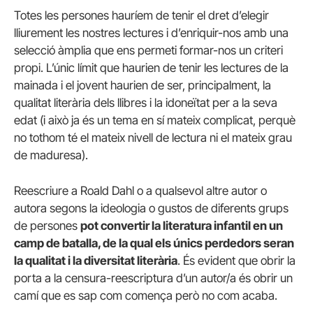
Totes les persones hauríem de tenir el dret d’elegir
lliurement les nostres lectures i d’enriquir-nos amb una
selecció àmplia que ens permeti formar-nos un criteri
propi. L’únic límit que haurien de tenir les lectures de la
mainada i el jovent haurien de ser, principalment, la
qualitat literària dels llibres i la idoneïtat per a la seva
edat (i això ja és un tema en sí mateix complicat, perquè
no tothom té el mateix nivell de lectura ni el mateix grau
de maduresa).
Reescriure a Roald Dahl o a qualsevol altre autor o
autora segons la ideologia o gustos de diferents grups
de persones
pot convertir la literatura infantil en un
camp de batalla, de la qual els únics perdedors seran
la qualitat i la diversitat literària
. És evident que obrir la
porta a la censura-reescriptura d’un autor/a és obrir un
camí que es sap com comença però no com acaba.