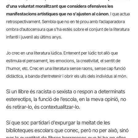
d’una voluntat moralitzant que considera ofensives les
manifestacions artístiques que no s’ajusten al cànon
. I que actua
retrospectivament. Sembla que no en té prou amb l’aclaparadora
ombra d’autocensura que s’ha estès sobre el conjunt de la literatura
infantil i juvenil als últims anys.
Jo crec en una literatura lúdica. Entenent per lúdic tot allò que
estimula el pensament, les emocions, la creativitat, el sentit de
l’humor, etc. Crec en una literatura sense raons, sense cap funció
didàctica, a banda d’entretenir i obrir els ulls dels individus al món.
Si un llibre és racista o sexista o respon a determinats
estereotips, la funció de l’escola, en la meva opinió, no
és retirar-lo, és contextualitzar-lo.
Sí que soc partidari d’expurgar la meitat de les
biblioteques escolars que conec, però no per això, sinó