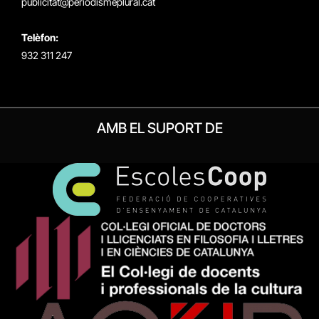
publicitat@periodismeplural.cat
Telèfon:
932 311 247
AMB EL SUPORT DE