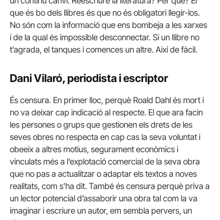
un continu canvi. Reescriure la literatura? Per què? El
que és bo dels llibres és que no és obligatori llegir-los.
No són com la informació que ens bombeja a les xarxes
i de la qual és impossible desconnectar. Si un llibre no
t’agrada, el tanques i comences un altre. Així de fàcil.
Dani Vilaró, periodista i escriptor
És censura. En primer lloc, perquè Roald Dahl és mort i
no va deixar cap indicació al respecte. El que ara facin
les persones o grups que gestionen els drets de les
seves obres no respecta en cap cas la seva voluntat i
obeeix a altres motius, segurament econòmics i
vinculats més a l’explotació comercial de la seva obra
que no pas a actualitzar o adaptar els textos a noves
realitats, com s’ha dit. També és censura perquè priva a
un lector potencial d’assaborir una obra tal com la va
imaginar i escriure un autor, em sembla pervers, un