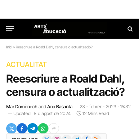
Inici
»
Reescriure a Roald Dahl, censura o actualització?
ACTUALITAT
Reescriure a Roald Dahl,
censura o actualització?
Mar Domènech
and
Ana Basanta
23 - febrer - 2023 · 15:32
Updated:
8 d'agost de 2024
12 Mins Read
X
Instagram
LinkedIn
Telegram
Facebook
RSS