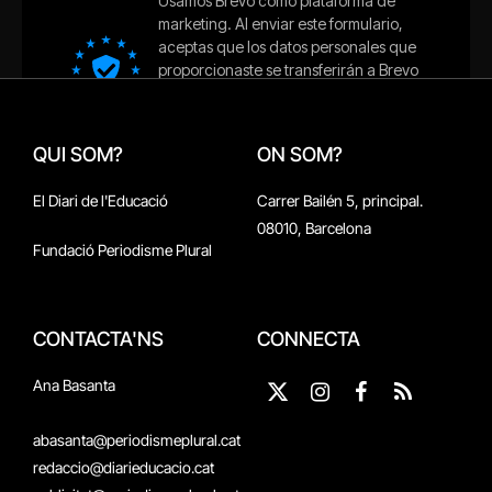
QUI SOM?
ON SOM?
El Diari de l'Educació
Carrer Bailén 5, principal.
08010, Barcelona
Fundació Periodisme Plural
CONTACTA'NS
CONNECTA
Ana Basanta
X
Instagram
Facebook
RSS
(Twitter)
abasanta@periodismeplural.cat
redaccio@diarieducacio.cat