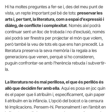
Hi ha moltes preguntes a fer-se i, des del meu punt de
vista, un repte important pel bé de tots:
preservar les
arts i, per tant, la literatura, com a espai d’expressió i
diàleg, de conflicte i complexitat
. Només així podrà
continuar sent un lloc de trobada i no d’exclusió, només
així podrà ser finestra per projectar el món que volem,
però també la veu de tots els que ens han precedit. La
literatura preserva la seva memòria i la regala a les
generacions que venen, perquè si ho consideren,
puguin confrontar-se amb l’herència rebuda i subvertir-
la.
La literatura no és mai perillosa, el que és perillós és
allò que decidim fer amb ella
. Aquí es posa en joc quin
és el paper que li atribuïm i, específicament, quin paper
li atribuïm en la infància. L’opció del boicot o la censura
té implicacions. Pensem-hi. Personalment i en l’àmbit en