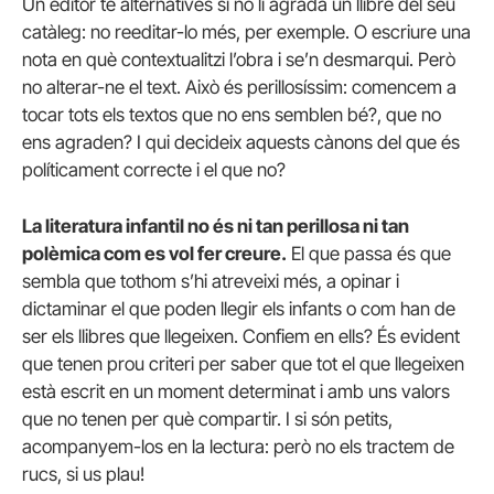
Un editor té alternatives si no li agrada un llibre del seu
catàleg: no reeditar-lo més, per exemple. O escriure una
nota en què contextualitzi l’obra i se’n desmarqui. Però
no alterar-ne el text. Això és perillosíssim: comencem a
tocar tots els textos que no ens semblen bé?, que no
ens agraden? I qui decideix aquests cànons del que és
políticament correcte i el que no?
La literatura infantil no és ni tan perillosa ni tan
polèmica com es vol fer creure.
El que passa és que
sembla que tothom s’hi atreveixi més, a opinar i
dictaminar el que poden llegir els infants o com han de
ser els llibres que llegeixen. Confiem en ells? És evident
que tenen prou criteri per saber que tot el que llegeixen
està escrit en un moment determinat i amb uns valors
que no tenen per què compartir. I si són petits,
acompanyem-los en la lectura: però no els tractem de
rucs, si us plau!