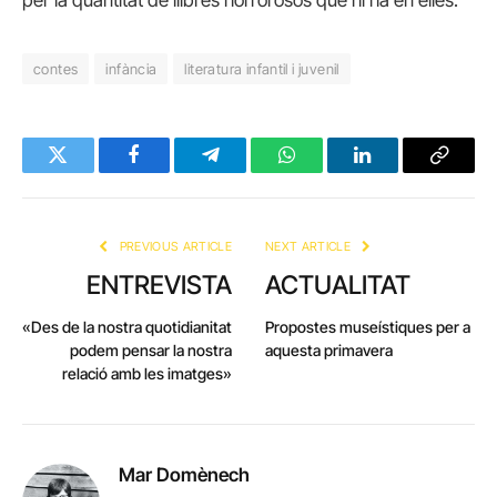
per la quantitat de llibres horrorosos que hi ha en elles.
contes
infància
literatura infantil i juvenil
Twitter
Facebook
Telegram
WhatsApp
LinkedIn
Copy
Link
PREVIOUS ARTICLE
NEXT ARTICLE
ENTREVISTA
ACTUALITAT
«Des de la nostra quotidianitat
Propostes museístiques per a
podem pensar la nostra
aquesta primavera
relació amb les imatges»
Mar Domènech