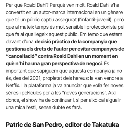
Per què Roald Dahl? Perquè ven molt. Roald Dahl s’ha
convertit en un autor-marca internacional en un gènere
que té un públic captiu assegurat (l’infantil-juvenil), però
que al mateix temps és molt sensible i proteccionista pel
que fa al que llegeix aquest públic. Em temo que estem
davant d’una
decisió pràctica de la companyia que
gestiona els drets de l’autor per evitar campanyes de
“cancel·lació” contra Roald Dahl en un moment en
què n’hi ha una gran perspectiva de negoci
. És
important que sapiguem que aquesta companyia ja no
és, des del 2021, propietat dels hereus: la van vendre a
Netflix. I la plataforma ja va anunciar que volia fer noves
sèries i pel·lícules per a les “noves generacions”. Així
doncs, el show ha de continuar i, si per això cal aigualir
una mica l’estil, sense dubte es farà.
Patric de San Pedro, editor de Takatuka