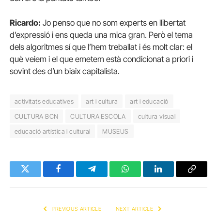
Ricardo:
Jo penso que no som experts en llibertat
d’expressió i ens queda una mica gran. Però el tema
dels algoritmes sí que l’hem treballat i és molt clar: el
què veiem i el que emetem està condicionat a priori i
sovint des d’un biaix capitalista.
activitats educatives
art i cultura
art i educació
CULTURA BCN
CULTURA ESCOLA
cultura visual
educació artística i cultural
MUSEUS
Twitter
Facebook
Telegram
WhatsApp
LinkedIn
Copy
Link
PREVIOUS ARTICLE
NEXT ARTICLE