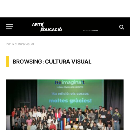
Inici
»
cultura visual
BROWSING:
CULTURA VISUAL