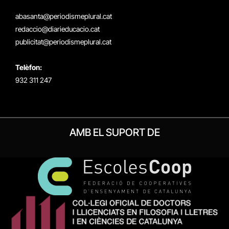
(Twitter)
abasanta@periodismeplural.cat
redaccio@diarieducacio.cat
publicitat@periodismeplural.cat
Telèfon:
932 311 247
AMB EL SUPORT DE