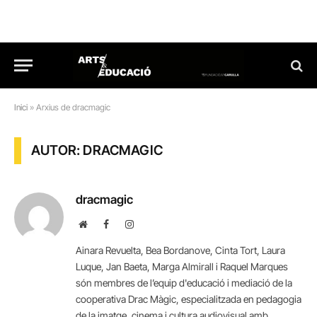
Inici
»
Arxius de dracmagic
AUTOR: DRACMAGIC
dracmagic
Website
Facebook
Instagram
Ainara Revuelta, Bea Bordanove, Cinta Tort, Laura
Luque, Jan Baeta, Marga Almirall i Raquel Marques
són membres de l’equip d'educació i mediació de la
cooperativa Drac Màgic, especialitzada en pedagogia
de la imatge, cinema i cultura audiovisual amb