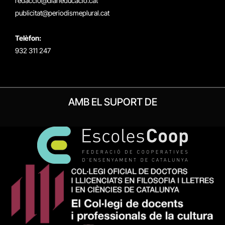
redaccio@diarieducacio.cat
publicitat@periodismeplural.cat
Telèfon:
932 311 247
AMB EL SUPORT DE