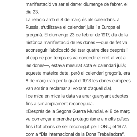
manifestació va ser el darrer diumenge de febrer, el
dia 23.
La relació amb el 8 de març és als calendaris: a
Rússia, s’utilitzava el calendari julià i a Europa el
gregorià. El diumenge 23 de febrer de 1917, dia de la
històrica manifestació de les dones —que de fet va
aconseguir l’abdicació del tsar quatre dies després i
al cap de poc temps es va concedir el dret al vot a
les dones—, estava mesurat sota el calendari julià;
aquesta mateixa data, però al calendari gregorià, era
8 de març (raó per la qual el 1913 les dones europees
van sortir a reclamar al voltant d’aquell dia).
I de mica en mica la data va anar guanyant adeptes
fins a ser àmpliament reconeguda.
«Després de la Segona Guerra Mundial, el 8 de març
va començar a prendre protagonisme a molts països
fins i tot abans de ser reconegut per l’ONU, el 1977,
com a “Dia Internacional de la Dona Treballadora”.