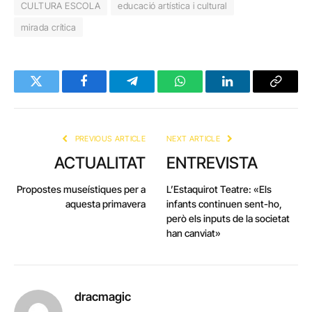
CULTURA ESCOLA
educació artística i cultural
mirada crítica
Twitter
Facebook
Telegram
WhatsApp
LinkedIn
Copy
Link
PREVIOUS ARTICLE
NEXT ARTICLE
ACTUALITAT
ENTREVISTA
Propostes museístiques per a
L’Estaquirot Teatre: «Els
aquesta primavera
infants continuen sent-ho,
però els inputs de la societat
han canviat»
dracmagic