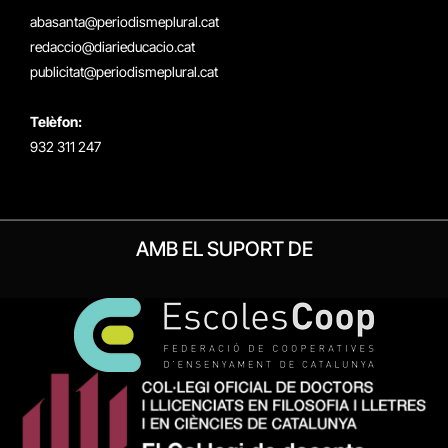
(Twitter)
abasanta@periodismeplural.cat
redaccio@diarieducacio.cat
publicitat@periodismeplural.cat
Telèfon:
932 311 247
AMB EL SUPORT DE