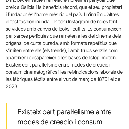
creix a Galícia i fa beneficis rècord, que el seu propietari
i fundador és l’home més ric del país. I n’intuïm d’altres:
el fast
fashion
inunda
Tik-tok
i Instagram de noies fent-
se vídeos amb canvis de
looks
i
outfits
. Es consumeixen
per xarxes pel·lícules que remeten a les del cinema dels
orígens: de curta durada, amb formats repetitius que
s’imiten entre ells (els
trends
), i amb trucs senzills com
aparèixer i desaparèixer o les bases de l’stop-motion.
Existeix cert paral·lelisme entre modes de creació i
consum cinematogràfics i les reivindicacions laborals de
les fàbriques tèxtils entre el vuit de març de 1875 i el de
2023.
Existeix cert paral·lelisme entre
modes de creació i consum