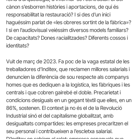
cànon s’esborren històries i aportacions, de qui és
responsabilitat la restauració? I si des d’un inici
haguéssim parlat de «les obreres sortint de la fàbrica»?
I si en l’audiovisual veiéssim diversos models familiars?
De capacitats? Dones racialitzades? Diferents cossos i
identitats?
Vuit de març de 2023. Fa poc de la vaga estatal de les
treballadores d’Inditex, que reclamen millores salarials i
denuncien la diferència de sou respecte als companys
homes que es dediquen a la logística, les fàbriques i les
centrals i que cobren gairebé el doble. Precarietat i
condicions desiguals en un gegant tèxtil que elles, en un
86%, sostenen. El context ja no és el de la Revolució
Industrial sinó el del capitalisme globalitzat, amb
desigualtats compartides: les empreses precaritzen el
seu personal i contribueixen a l’escletxa salarial.
D’Inditex en sabíem el relat: empresa espanyola que