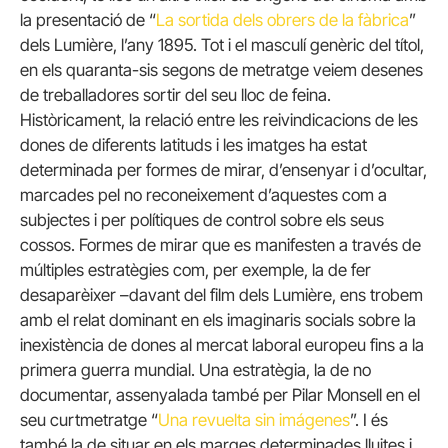
la presentació de “
La sortida dels obrers de la fàbrica
”
dels Lumière, l’any 1895. Tot i el masculí genèric del títol,
en els quaranta-sis segons de metratge veiem desenes
de treballadores sortir del seu lloc de feina.
Històricament, la relació entre les reivindicacions de les
dones de diferents latituds i les imatges ha estat
determinada per formes de mirar, d’ensenyar i d’ocultar,
marcades pel no reconeixement d’aquestes com a
subjectes i per polítiques de control sobre els seus
cossos. Formes de mirar que es manifesten a través de
múltiples estratègies com, per exemple, la de fer
desaparèixer –davant del film dels Lumière, ens trobem
amb el relat dominant en els imaginaris socials sobre la
inexistència de dones al mercat laboral europeu fins a la
primera guerra mundial. Una estratègia, la de no
documentar, assenyalada també per Pilar Monsell en el
seu curtmetratge “
Una revuelta sin imágenes
”. I és
també la de situar en els marges determinades lluites i