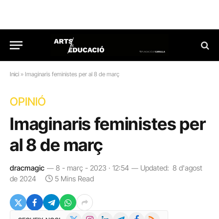
Inici
»
Imaginaris feministes per al 8 de març
OPINIÓ
Imaginaris feministes per
al 8 de març
dracmagic
8 - març - 2023 · 12:54
Updated:
8 d'agost
de 2024
5 Mins Read
X
Instagram
LinkedIn
Telegram
Facebook
RSS