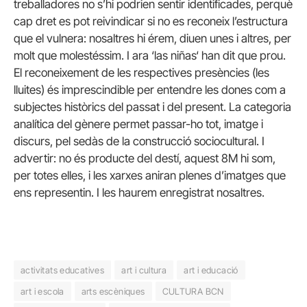
treballadores no s’hi podrien sentir identificades, perquè
cap dret es pot reivindicar si no es reconeix l’estructura
que el vulnera: nosaltres hi érem, diuen unes i altres, per
molt que molestéssim. I ara ‘las
niñas
‘ han dit que prou.
El reconeixement de les respectives presències (les
lluites) és imprescindible per entendre les dones com a
subjectes històrics del passat i del present. La categoria
analítica del gènere permet passar-ho tot, imatge i
discurs, pel sedàs de la construcció sociocultural. I
advertir: no és producte del destí, aquest 8M hi som,
per totes elles, i les xarxes aniran plenes d’imatges que
ens representin. I les haurem enregistrat nosaltres.
activitats educatives
art i cultura
art i educació
art i escola
arts escèniques
CULTURA BCN