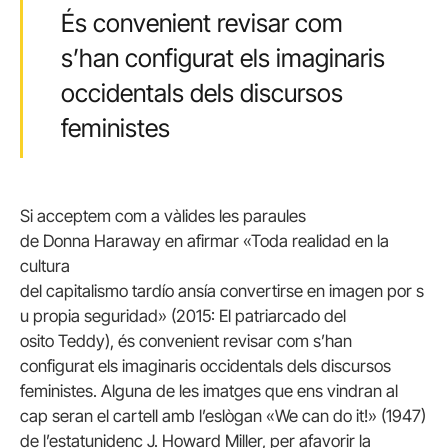
És convenient revisar com
s’han configurat els imaginaris
occidentals dels discursos
feministes
Si acceptem com a vàlides les paraules
de
Donna
Haraway
en afirmar «Toda
realidad
en la
cultura
del
capitalismo
tardío
ansía
convertirse
en
imagen
por
s
u
propia
seguridad
» (2015: El
patriarcado
del
osito
Teddy
), és convenient revisar com s’han
configurat els imaginaris occidentals dels discursos
feministes. Alguna de les imatges que ens vindran al
cap seran el cartell amb l’eslògan «
We
can do
it
!» (1947)
de l’estatunidenc J. Howard Miller, per afavorir la