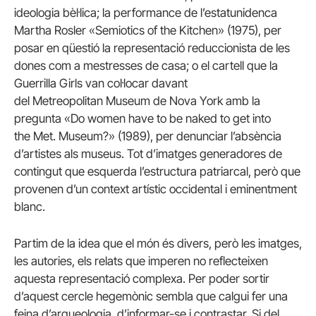
ideologia
bèl·lica
; la performance de l’estatunidenca
Martha
Rosler
«
Semiotics
of
the
Kitchen
» (1975), per
posar en qüestió la representació reduccionista de les
dones com a mestresses de casa; o el cartell que la
Guerrilla
Girls
van col·locar davant
del
Metreopolitan
Museum
de Nova York amb la
pregunta «Do
women
have
to be
naked
to get into
the
Met.
Museum
?» (1989), per denunciar l’absència
d’artistes als museus. Tot d’imatges generadores de
contingut que esquerda l’estructura patriarcal, però que
provenen d’un context artístic occidental i eminentment
blanc.
Partim de la idea que el món és divers, però les imatges,
les autories, els relats que imperen no reflecteixen
aquesta representació complexa. Per poder sortir
d’aquest cercle hegemònic sembla que calgui fer una
feina d’arqueologia, d’informar-se i contrastar. Si del