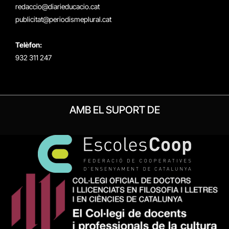
redaccio@diarieducacio.cat
publicitat@periodismeplural.cat
Telèfon:
932 311 247
AMB EL SUPORT DE