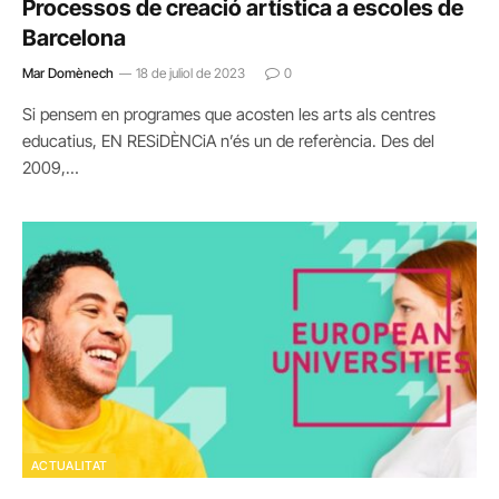
Processos de creació artística a escoles de
Barcelona
Mar Domènech
18 de juliol de 2023
0
Si pensem en programes que acosten les arts als centres
educatius, EN RESiDÈNCiA n’és un de referència. Des del
2009,…
ACTUALITAT