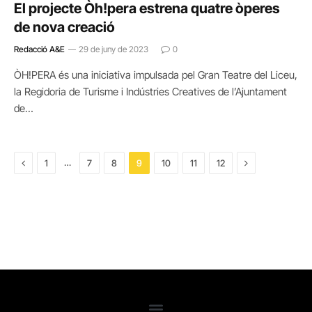
El projecte Òh!pera estrena quatre òperes
de nova creació
Redacció A&E
29 de juny de 2023
0
ÒH!PERA és una iniciativa impulsada pel Gran Teatre del Liceu,
la Regidoria de Turisme i Indústries Creatives de l’Ajuntament
de…
Previous
Next
…
1
7
8
9
10
11
12