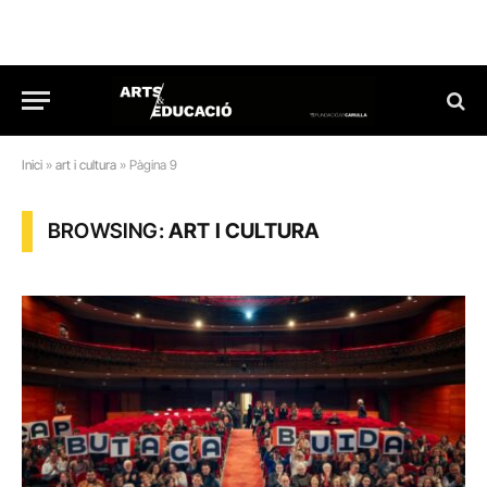
Inici
»
art i cultura
»
Pàgina 9
BROWSING:
ART I CULTURA