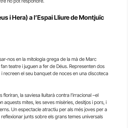
atre ho pot respondre.
eus i Hera) a l’Espai Lliure de Montjuïc
nsar-nos en la mitologia grega de la mà de Marc
s fan teatre i juguen a fer de Déus. Representen dos
, i recreen el seu banquet de noces en una discoteca
oriran, la saviesa lluitarà contra l’irracional –el
n aquests mites, les seves misèries, desitjos i pors, i
erns. Un espectacle atractiu per als més joves per a
, reflexionar junts sobre els grans temes universals