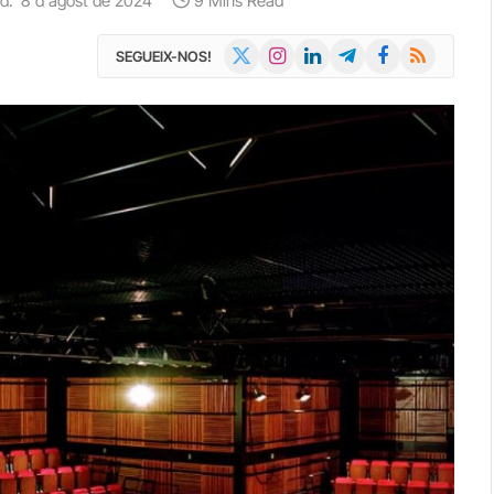
d:
8 d'agost de 2024
9 Mins Read
X
Instagram
LinkedIn
Telegram
Facebook
RSS
SEGUEIX-NOS!
(Twitter)