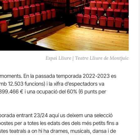
Espai Lliure | Teatre Lliure de Montjuïc
lors moments. En la passada temporada 2022-2023 es
b 12.503 funcions) i la xifra d’espectadors va
.899.466 € i una ocupació del 60% (6 punts per
emporada entrant 23/24 aquí us deixem una selecció
stes per a totes les edats des dels més petits fins a
stes teatrals a on hi ha drames, musicals, dansa i de
.