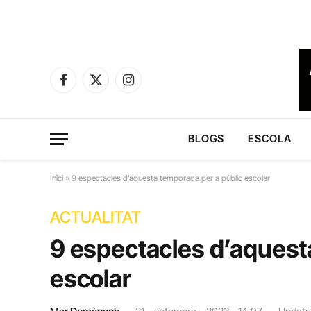
Facebook
X
Instagram
(Twitter)
BLOGS
ESCOLA
Inici
»
9 espectacles d’aquesta temporada per a públic escolar
ACTUALITAT
9 espectacles d’aquest
escolar