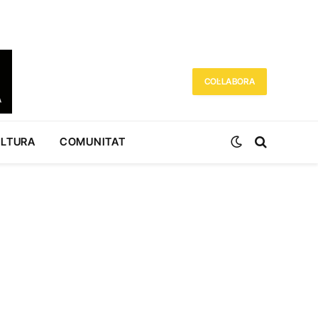
COL·LABORA
ULTURA
COMUNITAT