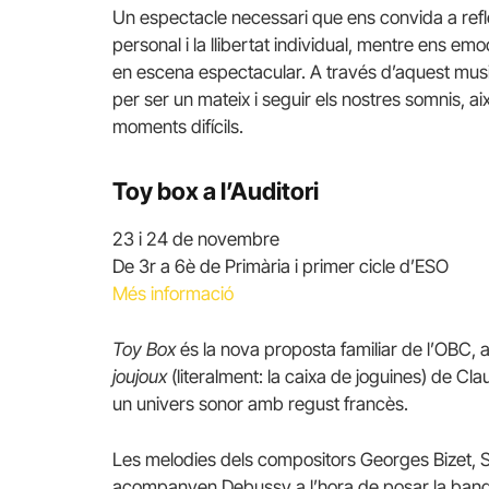
Un espectacle necessari que ens convida a refl
personal i la llibertat individual, mentre ens 
en escena espectacular. A través d’aquest musi
per ser un mateix i seguir els nostres somnis, a
moments difícils.
Toy box a l’Auditori
23 i 24 de novembre
De 3r a 6è de Primària i primer cicle d’ESO
Més informació
Toy Box
és la nova proposta familiar de l’OBC, a
joujoux
(literalment: la caixa de joguines) de Cl
un univers sonor amb regust francès.
Les melodies dels compositors Georges Bizet, S
acompanyen Debussy a l’hora de posar la banda 