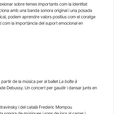
exionar sobre temes importants com la identitat
emociona amb una banda sonora original i una posada
cal, podem aprendre valors positius com el coratge
ixí com la importància del suport emocional en
 partir de la música per al ballet
La boîte à
aude Debussy. Un concert per gaudir i dansar junts en
travinsky i del català Frederic Mompou
sonora de músiques i sons de jocs al carrer i