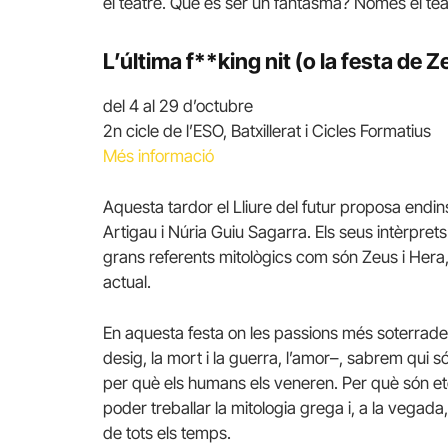
el teatre. Què és ser un fantasma? Només el te
L’última f**king nit (o la festa de Z
del 4 al 29 d’octubre
2n cicle de l’ESO, Batxillerat i Cicles Formatius
Més informació
Aquesta tardor el Lliure del futur proposa endi
Artigau i Núria Guiu Sagarra. Els seus intèrpret
grans referents mitològics com són Zeus i Hera
actual.
En aquesta festa on les passions més soterrades fl
desig, la mort i la guerra, l’amor–, sabrem qui só
per què els humans els veneren. Per què són et
poder treballar la mitologia grega i, a la vegada
de tots els temps.