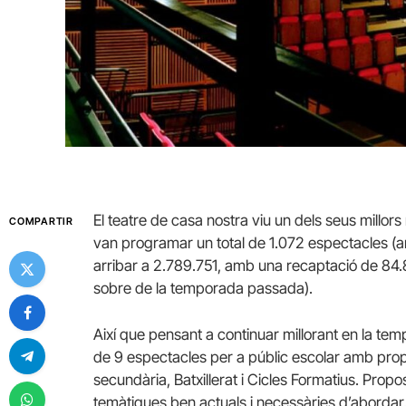
El teatre de casa nostra viu un dels seus mil
COMPARTIR
van programar un total de 1.072 espectacles (am
arribar a 2.789.751, amb una recaptació de 84
sobre de la temporada passada).
Així que pensant a continuar millorant en la t
de 9 espectacles per a públic escolar amb propo
secundària, Batxillerat i Cicles Formatius. Propo
temàtiques ben actuals i necessàries d’abordar