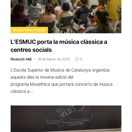
BONES PRÀCTIQUES
L’ESMUC porta la música clàssica a
centres socials
Redacció A&E
18 de febrer de 2026
0
L’Escola Superior de Música de Catalunya organitza
aquests dies la novena edició del
programa Musethica que portarà concerts de música
clàssica a…