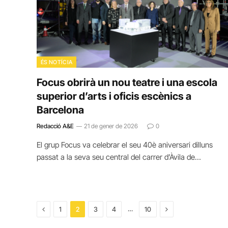
ÉS NOTÍCIA
Focus obrirà un nou teatre i una escola
superior d’arts i oficis escènics a
Barcelona
Redacció A&E
21 de gener de 2026
0
El grup Focus va celebrar el seu 40è aniversari dilluns
passat a la seva seu central del carrer d’Àvila de…
Previous
Next
…
1
2
3
4
10