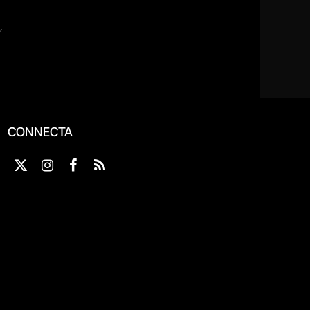
CONNECTA
X
Instagram
Facebook
RSS
(Twitter)