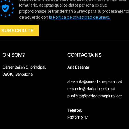
ON SOM?
CONTACTA'NS
Carrer Bailén 5, principal.
Ana Basanta
08010, Barcelona
abasanta@periodismeplural.cat
redaccio@diarieducacio.cat
publicitat@periodismeplural.cat
Telèfon:
932 311 247