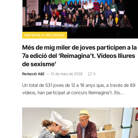
MATERIALS I RECURSOS
Més de mig miler de joves participen a la
7a edició del ‘Reimagina’t. Vídeos lliures
de sexisme’
Redacció A&E
12 de març de 2026
0
Un total de 531 joves de 12 a 18 anys que, a través de 89
vídeos, han participat al concurs Reimagina’t. Els…