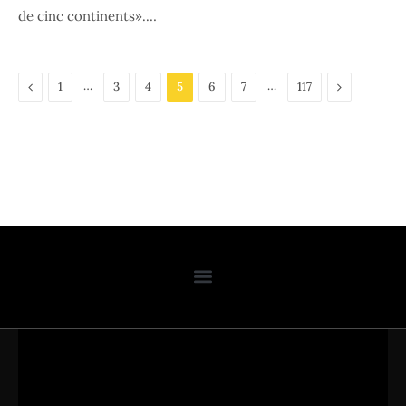
de cinc continents».…
Previous
…
…
Next
1
3
4
5
6
7
117