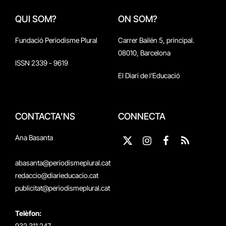
QUI SOM?
ON SOM?
Fundació Periodisme Plural
Carrer Bailén 5, principal.
08010, Barcelona
ISSN 2339 - 9619
El Diari de l'Educació
CONTACTA'NS
CONNECTA
Ana Basanta
X
Instagram
Facebook
RSS
(Twitter)
abasanta@periodismeplural.cat
redaccio@diarieducacio.cat
publicitat@periodismeplural.cat
Telèfon:
932 311 247