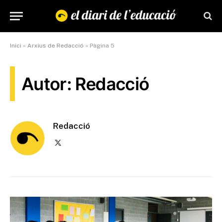
Inici
»
Arxius de Redacció
»
Pàgina 5
Autor: Redacció
Redacció
X
(Twitter)