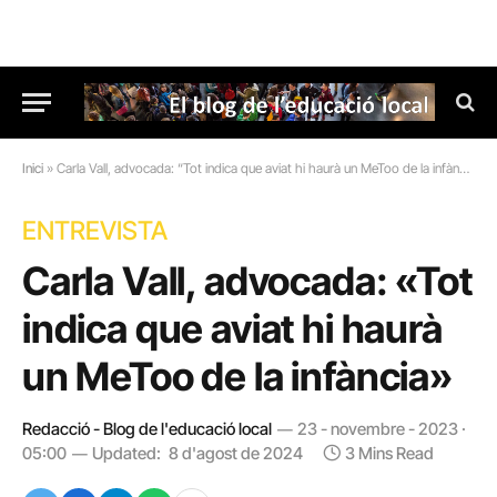
Inici
»
Carla Vall, advocada: “Tot indica que aviat hi haurà un MeToo de la infància”
ENTREVISTA
Carla Vall, advocada: «Tot
indica que aviat hi haurà
un MeToo de la infància»
Redacció - Blog de l'educació local
23 - novembre - 2023 ·
05:00
Updated:
8 d'agost de 2024
3 Mins Read