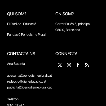
QUI SOM?
ON SOM?
El Diari de l'Educació
Carrer Bailén 5, principal.
08010, Barcelona
Fundació Periodisme Plural
CONTACTA'NS
CONNECTA
Ana Basanta
X
Instagram
Facebook
RSS
(Twitter)
abasanta@periodismeplural.cat
redaccio@diarieducacio.cat
publicitat@periodismeplural.cat
Telèfon:
932 311 247