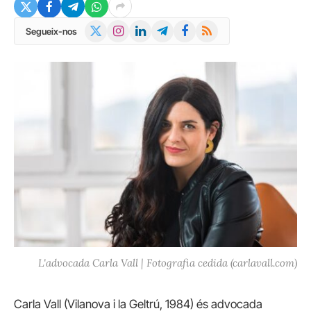
X
Instagram
LinkedIn
Telegram
Facebook
RSS
Segueix-nos
(Twitter)
L'advocada Carla Vall | Fotografia cedida (carlavall.com)
Carla Vall (Vilanova i la Geltrú, 1984) és advocada