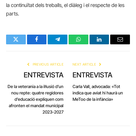
la continuïtat dels treballs, el diàleg i el respecte de les
parts.
Twitter
Facebook
Telegram
WhatsApp
LinkedIn
Email
PREVIOUS ARTICLE
NEXT ARTICLE
ENTREVISTA
ENTREVISTA
De la veterania a la il·lusió d’un
Carla Vall, advocada: «Tot
nou repte: quatre regidores
indica que aviat hi haurà un
d’educació expliquen com
MeToo de la infància»
afronten el mandat municipal
2023-2027