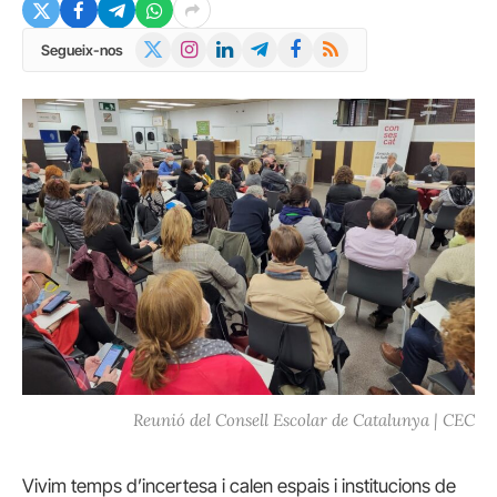
X
Instagram
LinkedIn
Telegram
Facebook
RSS
Segueix-nos
(Twitter)
Reunió del Consell Escolar de Catalunya | CEC
Vivim temps d’incertesa i calen espais i institucions de