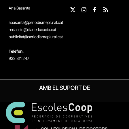
Ana Basanta
X
Instagram
Facebook
RSS
(Twitter)
abasanta@periodismeplural.cat
redaccio@diarieducacio.cat
publicitat@periodismeplural.cat
Telèfon:
932 311 247
AMB EL SUPORT DE