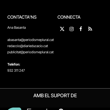
CONTACTA'NS
CONNECTA
Ana Basanta
X
Instagram
Facebook
RSS
(Twitter)
abasanta@periodismeplural.cat
redaccio@diarieducacio.cat
publicitat@periodismeplural.cat
Telèfon:
932 311 247
AMB EL SUPORT DE