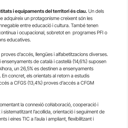
ntitats i equipaments del territori és clau.
Un dels
ue adquireix un protagonisme creixent són les
e innegable entre educació i cultura. També tenen
 contínua i ocupacional, sobretot en programes PFI o
cions educatives.
proves d’accés, llengües i alfabetitzacions diverses.
 ensenyaments de català i castellà (14,6%) suposen
 Alhora, un 26,5% es destinen a ensenyaments
En concret, els orientats al retorn a estudis
d’accés a CFGS (13,4%) proves d’accés a CFGM
omentant la connexió col·laboració, cooperació i
i sistematitzant l’acollida, orientació i seguiment de
i eines TIC a l’aula i ampliant, flexibilitzant i