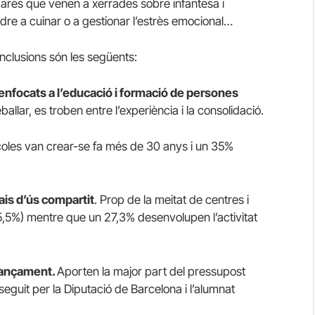
 pares que venen a xerrades sobre infantesa i
dre a cuinar o a gestionar l’estrès emocional…
onclusions són les següents:
nfocats a l’educació i formació de persones
allar, es troben entre l’experiència i la consolidació.
oles van crear-se fa més de 30 anys i un 35%
ais d’ús compartit
. Prop de la meitat de centres i
45,5%) mentre que un 27,3% desenvolupen l’activitat
inançament.
Aporten la major part del pressupost
eguit per la Diputació de Barcelona i l’alumnat