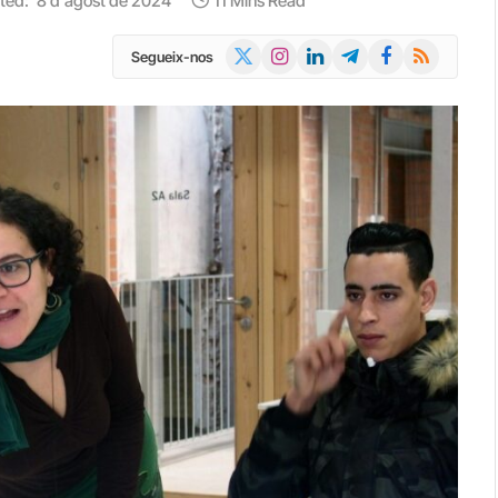
ted:
8 d'agost de 2024
11 Mins Read
X
Instagram
LinkedIn
Telegram
Facebook
RSS
Segueix-nos
(Twitter)