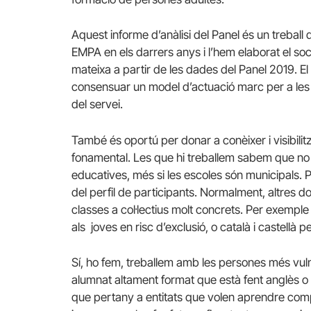
Aquest informe d’anàlisi del Panel és un treball d
EMPA en els darrers anys i l’hem elaborat el soc
mateixa a partir de les dades del Panel 2019. E
consensuar un model d’actuació marc per a les EM
del servei.
També és oportú per donar a conèixer i visibilit
fonamental. Les que hi treballem sabem que no és
educatives, més si les escoles són municipals. 
del perfil de participants. Normalment, altres
classes a col·lectius molt concrets. Per exemple a
als joves en risc d’exclusió, o català i castellà 
Sí, ho fem, treballem amb les persones més vul
alumnat altament format que està fent anglès o e
que pertany a entitats que volen aprendre compet