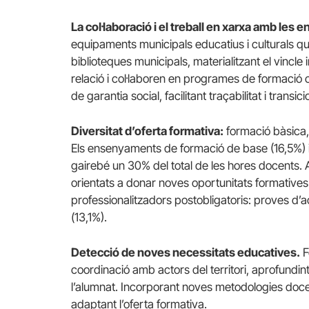
La col·laboració i el treball en xarxa amb les e
equipaments municipals educatius i culturals q
biblioteques municipals, materialitzant el vincl
relació i col·laboren en programes de formació
de garantia social, facilitant traçabilitat i transi
Diversitat d’oferta formativa:
formació bàsica, 
Els ensenyaments de formació de base (16,5%) i
gairebé un 30% del total de les hores docents.
orientats a donar noves oportunitats formatives. 
professionalitzadors postobligatoris: proves 
(13,1%).
Detecció de noves necessitats educatives.
F
coordinació amb actors del territori, aprofundint 
l’alumnat. Incorporant noves metodologies docents 
adaptant l’oferta formativa.