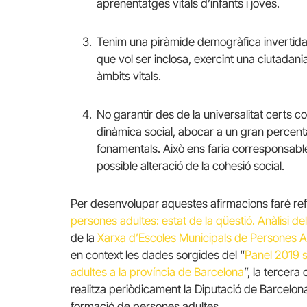
aprenentatges vitals d’infants i joves.
Tenim una piràmide demogràfica invertida
que vol ser inclosa, exercint una ciutadania
àmbits vitals.
No garantir des de la universalitat certs 
dinàmica social, abocar a un gran percentat
fonamentals. Això ens faria corresponsable
possible alteració de la cohesió social.
Per desenvolupar aquestes afirmacions faré refe
persones adultes: estat de la qüestió. Anàlisi de
de la
Xarxa d’Escoles Municipals de Persones A
en context les dades sorgides del “
Panel 2019 s
adultes a la província de Barcelona
”, la tercer
realitza periòdicament la Diputació de Barcelona 
formació de persones adultes.