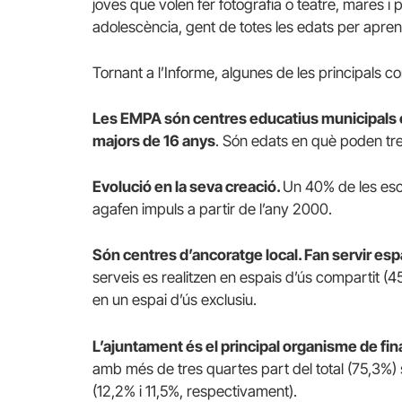
joves que volen fer fotografia o teatre, mares i
adolescència, gent de totes les edats per apren
Tornant a l’Informe, algunes de les principals c
Les EMPA són centres educatius municipals e
majors de 16 anys
. Són edats en què poden treb
Evolució en la seva creació.
Un 40% de les esc
agafen impuls a partir de l’any 2000.
Són centres d’ancoratge local. Fan servir esp
serveis es realitzen en espais d’ús compartit (
en un espai d’ús exclusiu.
L’ajuntament és el principal organisme de f
amb més de tres quartes part del total (75,3%) s
(12,2% i 11,5%, respectivament).