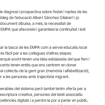
e diagnosi i prospectiva sobre l’estat i reptes de les
iòleg de l’educació Albert Sánchez Gilabert i jo
l document dibuixa, a més, la necessitat de
PA que afavoreixi i garanteixi la continuïtat i èxit
zar la tasca de les EMPA com a servei educatiu local
 fàcil per a les col·legues d’altres etapes
Perquè sovint tenen una idea esbiaixada del que fem i
 docents tenen entès que ens centrem en donar
l col·lectiu de la gent gran (memòria i alfabetització),
per a les persones amb trajectòria migrant.
nerables del sistema però també tenim oferta per a
scriptura creativa, persones del teixit associatiu
ències digitals i a perdre la por a parlar en públic,