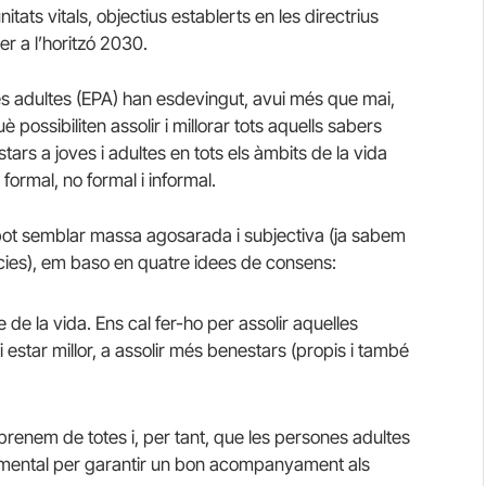
ats vitals, objectius establerts en les directrius
r a l’horitzó 2030.
es adultes (EPA) han esdevingut, avui més que mai,
ossibiliten assolir i millorar tots aquells sabers
rs a joves i adultes en tots els àmbits de la vida
formal, no formal i informal.
 pot semblar massa agosarada i subjectiva (ja sabem
cies), em baso en quatre idees de consens:
 de la vida. Ens cal fer-ho per assolir aquelles
estar millor, a assolir més benestars (propis i també
prenem de totes i, per tant, que les persones adultes
amental per garantir un bon acompanyament als