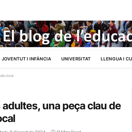
JOVENTUT I INFÀNCIA
UNIVERSITAT
LLENGUA I C
tiu local
 adultes, una peça clau de
ocal