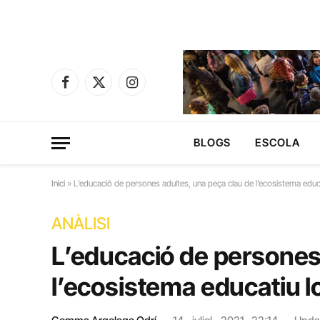
Facebook
X
Instagram
(Twitter)
BLOGS
ESCOLA
Inici
»
L’educació de persones adultes, una peça clau de l’ecosistema educa
ANÀLISI
L’educació de persones
l’ecosistema educatiu l