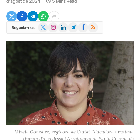
d'agost de 2024
5 Mins Read
X
Instagram
LinkedIn
Telegram
Facebook
RSS
Segueix-nos
(Twitter)
Mireia González, regidora de Ciutat Educadora i vuitena
tinenta d'alcaldessa | Ajuntament de Santa Coloma de