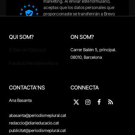
QUI SOM?
ON SOM?
El Diari de l'Educació
Carrer Bailén 5, principal.
08010, Barcelona
Fundació Periodisme Plural
CONTACTA'NS
CONNECTA
Ana Basanta
X
Instagram
Facebook
RSS
(Twitter)
abasanta@periodismeplural.cat
redaccio@diarieducacio.cat
publicitat@periodismeplural.cat