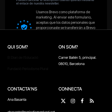
QUI SOM?
ON SOM?
El Diari de l'Educació
Carrer Bailén 5, principal.
08010, Barcelona
Fundació Periodisme Plural
CONTACTA'NS
CONNECTA
Ana Basanta
X
Instagram
Facebook
RSS
(Twitter)
abasanta@periodismeplural.cat