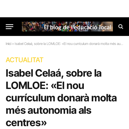
Inici
»
Isabel Celaá, sobre la LOMLOE: «El nou currículum donarà molta més autonomia als centres»
ACTUALITAT
Isabel Celaá, sobre la
LOMLOE: «El nou
currículum donarà molta
més autonomia als
centres»