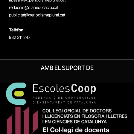
redaccio@diarieducacio.cat
publicitat@periodismeplural.cat
Telèfon:
932 311 247
AMB EL SUPORT DE