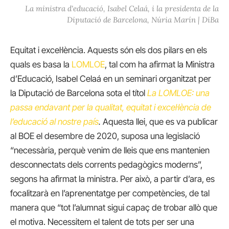
La ministra d'educació, Isabel Celaá, i la presidenta de la
Diputació de Barcelona, Núria Marín | DiBa
Equitat i excel·lència. Aquests són els dos pilars en els
quals es basa la
LOMLOE
, tal com ha afirmat la Ministra
d’Educació, Isabel Celaá en un seminari organitzat per
la Diputació de Barcelona sota el títol
La LOMLOE: una
passa endavant per la qualitat, equitat i excel·lència de
l’educació al nostre país
.
Aquesta llei, que es va publicar
al BOE el desembre de 2020, suposa una legislació
“necessària, perquè venim de lleis que ens mantenien
desconnectats dels corrents pedagògics moderns”,
segons ha afirmat la ministra. Per això, a partir d’ara, es
focalitzarà en l’aprenentatge per competències, de tal
manera que “tot l’alumnat sigui capaç de trobar allò que
el motiva. Necessitem el talent de tots per ser una