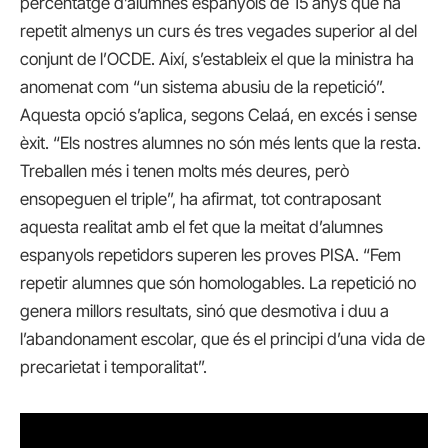
percentatge d’alumnes espanyols de 15 anys que ha
repetit almenys un curs és tres vegades superior al del
conjunt de l’OCDE. Així, s’estableix el que la ministra ha
anomenat com “un sistema abusiu de la repetició”.
Aquesta opció s’aplica, segons Celaá, en excés i sense
èxit. “Els nostres alumnes no són més lents que la resta.
Treballen més i tenen molts més deures, però
ensopeguen el triple”, ha afirmat, tot contraposant
aquesta realitat amb el fet que la meitat d’alumnes
espanyols repetidors superen les proves PISA. “Fem
repetir alumnes que són homologables. La repetició no
genera millors resultats, sinó que desmotiva i duu a
l’abandonament escolar, que és el principi d’una vida de
precarietat i temporalitat”.