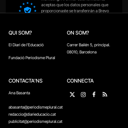
QUI SOM?
ON SOM?
El Diari de l'Educació
Carrer Bailén 5, principal.
08010, Barcelona
Fundació Periodisme Plural
CONTACTA'NS
CONNECTA
Ana Basanta
X
Instagram
Facebook
RSS
(Twitter)
abasanta@periodismeplural.cat
redaccio@diarieducacio.cat
publicitat@periodismeplural.cat