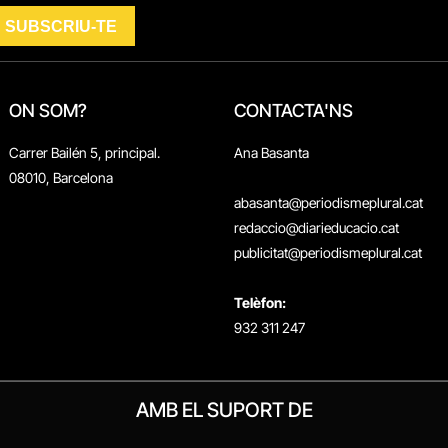
ON SOM?
CONTACTA'NS
Carrer Bailén 5, principal.
Ana Basanta
08010, Barcelona
abasanta@periodismeplural.cat
redaccio@diarieducacio.cat
publicitat@periodismeplural.cat
Telèfon:
932 311 247
AMB EL SUPORT DE