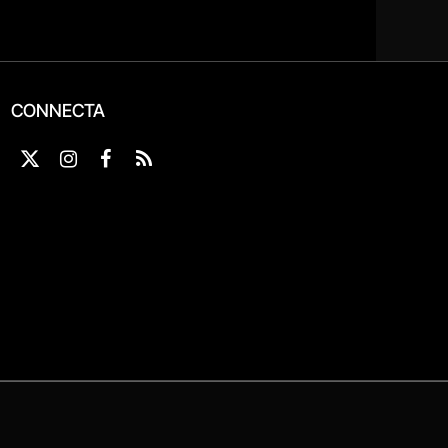
CONNECTA
X
Instagram
Facebook
RSS
(Twitter)