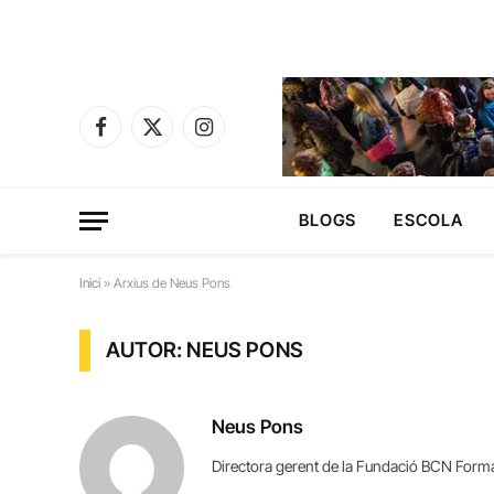
Facebook
X
Instagram
(Twitter)
BLOGS
ESCOLA
Inici
»
Arxius de Neus Pons
AUTOR: NEUS PONS
Neus Pons
Directora gerent de la Fundació BCN Form