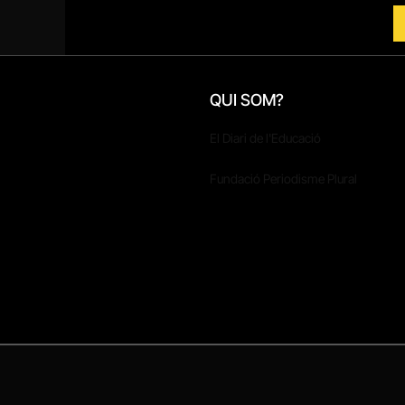
QUI SOM?
El Diari de l'Educació
Fundació Periodisme Plural