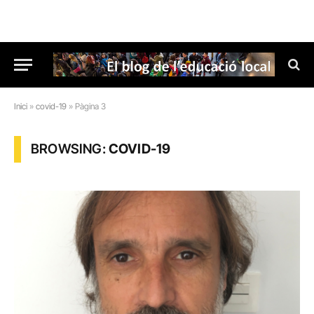
Inici
»
covid-19
»
Pàgina 3
BROWSING:
COVID-19