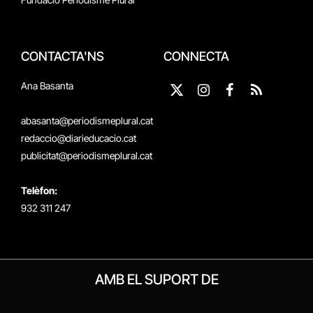
CONTACTA'NS
CONNECTA
Ana Basanta
X
Instagram
Facebook
RSS
(Twitter)
abasanta@periodismeplural.cat
redaccio@diarieducacio.cat
publicitat@periodismeplural.cat
Telèfon:
932 311 247
AMB EL SUPORT DE