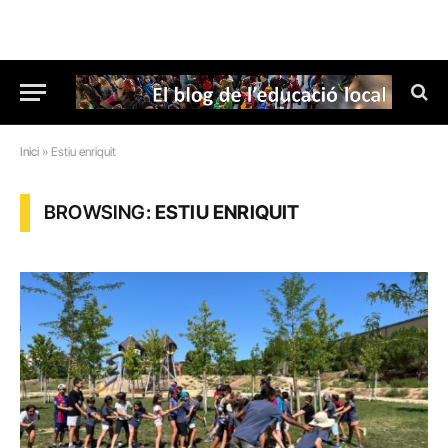
Inici
»
Estiu enriquit
BROWSING:
ESTIU ENRIQUIT