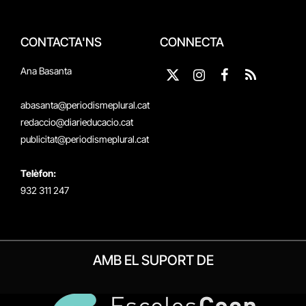
CONTACTA'NS
CONNECTA
Ana Basanta
X
Instagram
Facebook
RSS
(Twitter)
abasanta@periodismeplural.cat
redaccio@diarieducacio.cat
publicitat@periodismeplural.cat
Telèfon:
932 311 247
AMB EL SUPORT DE