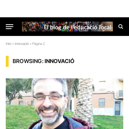
Inici
»
Innovació
»
Pàgina 2
BROWSING:
INNOVACIÓ