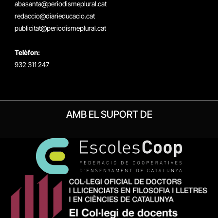
abasanta@periodismeplural.cat
redaccio@diarieducacio.cat
publicitat@periodismeplural.cat
Telèfon:
932 311 247
AMB EL SUPORT DE