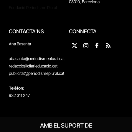
08010, Barcelona
Fundació Periodisme Plural
CONTACTA'NS
CONNECTA
Ana Basanta
X
Instagram
Facebook
RSS
(Twitter)
abasanta@periodismeplural.cat
redaccio@diarieducacio.cat
publicitat@periodismeplural.cat
Telèfon:
932 311 247
AMB EL SUPORT DE