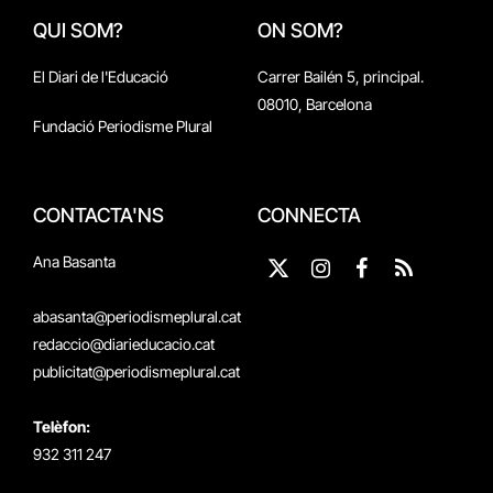
QUI SOM?
ON SOM?
El Diari de l'Educació
Carrer Bailén 5, principal.
08010, Barcelona
Fundació Periodisme Plural
CONTACTA'NS
CONNECTA
Ana Basanta
X
Instagram
Facebook
RSS
(Twitter)
abasanta@periodismeplural.cat
redaccio@diarieducacio.cat
publicitat@periodismeplural.cat
Telèfon:
932 311 247