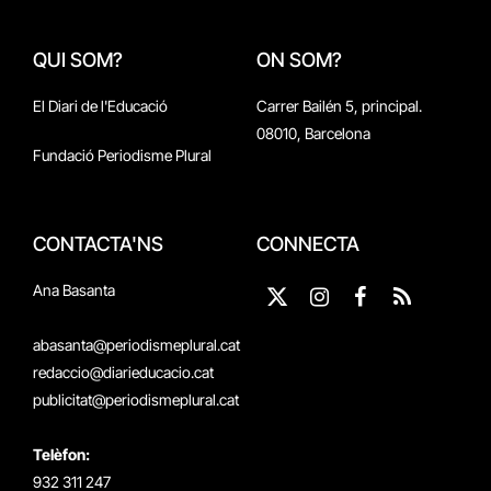
QUI SOM?
ON SOM?
El Diari de l'Educació
Carrer Bailén 5, principal.
08010, Barcelona
Fundació Periodisme Plural
CONTACTA'NS
CONNECTA
Ana Basanta
X
Instagram
Facebook
RSS
(Twitter)
abasanta@periodismeplural.cat
redaccio@diarieducacio.cat
publicitat@periodismeplural.cat
Telèfon:
932 311 247