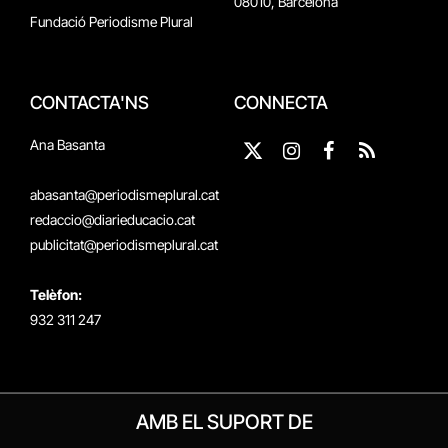
08010, Barcelona
Fundació Periodisme Plural
CONTACTA'NS
CONNECTA
Ana Basanta
X
Instagram
Facebook
RSS
(Twitter)
abasanta@periodismeplural.cat
redaccio@diarieducacio.cat
publicitat@periodismeplural.cat
Telèfon:
932 311 247
AMB EL SUPORT DE