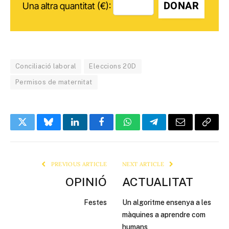
DONAR
Una altra quantitat (€):
Conciliació laboral
Eleccions 20D
Permisos de maternitat
Twitter
Bluesky
LinkedIn
Facebook
WhatsApp
Telegram
Email
Copy
Link
PREVIOUS ARTICLE
NEXT ARTICLE
OPINIÓ
ACTUALITAT
Festes
Un algoritme ensenya a les
màquines a aprendre com
humans