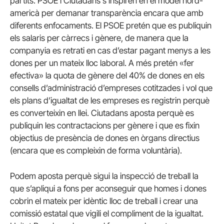
partits. PSOE i Ciutadans s’inspiren en el model nord-
americà per demanar transparència encara que amb
diferents enfocaments. El PSOE pretén que es publiquin
els salaris per càrrecs i gènere, de manera que la
companyia es retrati en cas d’estar pagant menys a les
dones per un mateix lloc laboral. A més pretén «fer
efectiva» la quota de gènere del 40% de dones en els
consells d’administració d’empreses cotitzades i vol que
els plans d’igualtat de les empreses es registrin perquè
es converteixin en llei. Ciutadans aposta perquè es
publiquin les contractacions per gènere i que es fixin
objectius de presència de dones en òrgans directius
(encara que es compleixin de forma voluntària).
Podem aposta perquè sigui la inspecció de treball la
que s’apliqui a fons per aconseguir que homes i dones
cobrin el mateix per idèntic lloc de treball i crear una
comissió estatal que vigili el compliment de la igualtat.