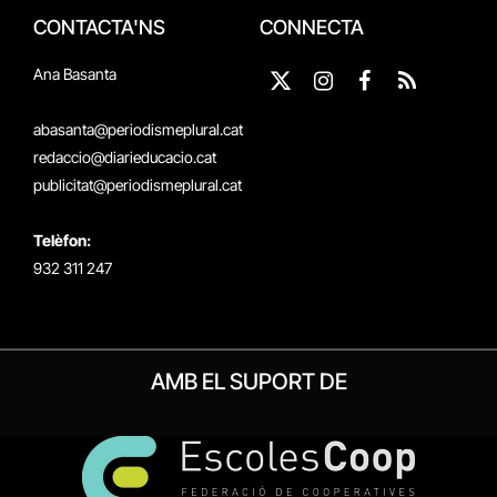
CONTACTA'NS
CONNECTA
Ana Basanta
X
Instagram
Facebook
RSS
(Twitter)
abasanta@periodismeplural.cat
redaccio@diarieducacio.cat
publicitat@periodismeplural.cat
Telèfon:
932 311 247
AMB EL SUPORT DE