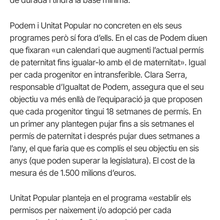
de durada i tindrà la base mínima.
Podem i Unitat Popular no concreten en els seus
programes però sí fora d’ells. En el cas de Podem diuen
que fixaran «un calendari que augmenti l’actual permís
de paternitat fins igualar-lo amb el de maternitat». Igual
per cada progenitor en intransferible. Clara Serra,
responsable d’Igualtat de Podem, assegura que el seu
objectiu va més enllà de l’equiparació ja que proposen
que cada progenitor tingui 18 setmanes de permís. En
un primer any plantegen pujar fins a sis setmanes el
permís de paternitat i després pujar dues setmanes a
l’any, el que faria que es complís el seu objectiu en sis
anys (que poden superar la legislatura). El cost de la
mesura és de 1.500 milions d’euros.
Unitat Popular planteja en el programa «establir els
permisos per naixement i/o adopció per cada