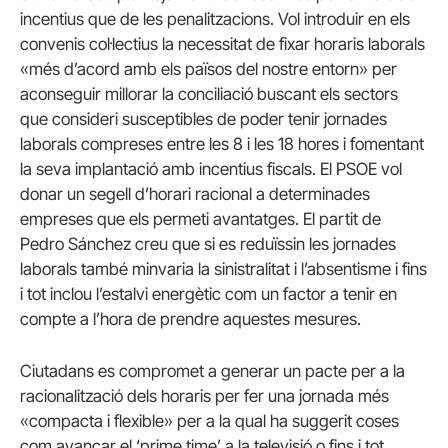
incentius que de les penalitzacions. Vol introduir en els
convenis col·lectius la necessitat de fixar horaris laborals
«més d’acord amb els països del nostre entorn» per
aconseguir millorar la conciliació buscant els sectors
que consideri susceptibles de poder tenir jornades
laborals compreses entre les 8 i les 18 hores i fomentant
la seva implantació amb incentius fiscals. El PSOE vol
donar un segell d’horari racional a determinades
empreses que els permeti avantatges. El partit de
Pedro Sánchez creu que si es reduïssin les jornades
laborals també minvaria la sinistralitat i l’absentisme i fins
i tot inclou l’estalvi energètic com un factor a tenir en
compte a l’hora de prendre aquestes mesures.
Ciutadans es compromet a generar un pacte per a la
racionalització dels horaris per fer una jornada més
«compacta i flexible» per a la qual ha suggerit coses
com avançar el ‘prime time’ a la televisió o fins i tot