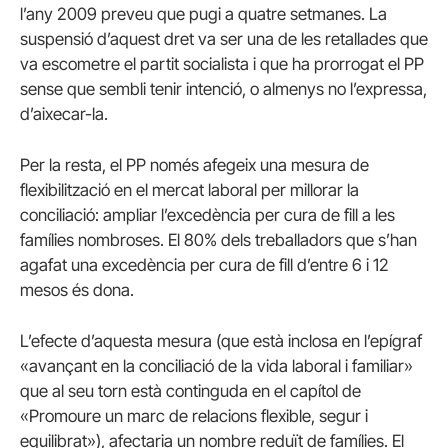
l’any 2009 preveu que pugi a quatre setmanes. La
suspensió d’aquest dret va ser una de les retallades que
va escometre el partit socialista i que ha prorrogat el PP
sense que sembli tenir intenció, o almenys no l’expressa,
d’aixecar-la.
Per la resta, el PP només afegeix una mesura de
flexibilització en el mercat laboral per millorar la
conciliació: ampliar l’excedència per cura de fill a les
famílies nombroses. El 80% dels treballadors que s’han
agafat una excedència per cura de fill d’entre 6 i 12
mesos és dona.
L’efecte d’aquesta mesura (que està inclosa en l’epígraf
«avançant en la conciliació de la vida laboral i familiar»
que al seu torn està continguda en el capítol de
«Promoure un marc de relacions flexible, segur i
equilibrat»), afectaria un nombre reduït de famílies. El