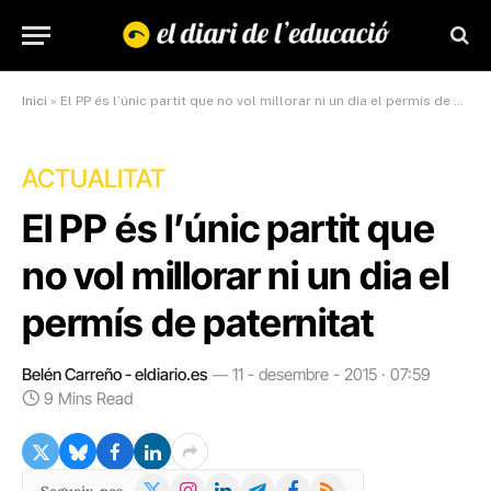
Inici
»
El PP és l’únic partit que no vol millorar ni un dia el permís de paternitat
ACTUALITAT
El PP és l’únic partit que
no vol millorar ni un dia el
permís de paternitat
Belén Carreño - eldiario.es
11 - desembre - 2015 · 07:59
9 Mins Read
X
Instagram
LinkedIn
Telegram
Facebook
RSS