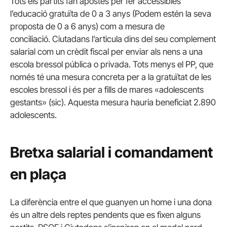
Tots els partits fan apostes per fer accessibles
l’educació gratuïta de 0 a 3 anys (Podem estén la seva
proposta de 0 a 6 anys) com a mesura de
conciliació. Ciutadans l’articula dins del seu complement
salarial com un crèdit fiscal per enviar als nens a una
escola bressol pública o privada. Tots menys el PP, que
només té una mesura concreta per a la gratuïtat de les
escoles bressol i és per a fills de mares «adolescents
gestants» (sic). Aquesta mesura hauria beneficiat 2.890
adolescents.
Bretxa salarial i comandament
en plaça
La diferència entre el que guanyen un home i una dona
és un altre dels reptes pendents que es fixen alguns