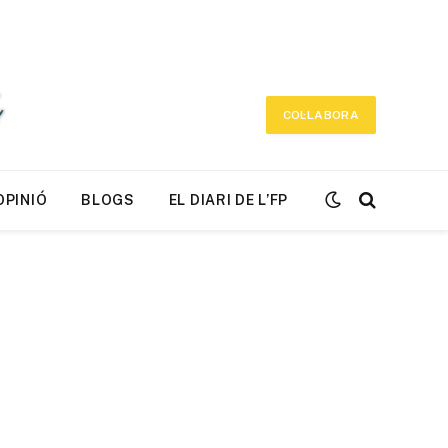
COL·LABORA
OPINIÓ
BLOGS
EL DIARI DE L’FP