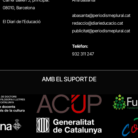
08010, Barcelona
abasanta@periodismeplural.cat
El Diari de l'Educació
redaccio@diarieducacio.cat
publicitat@periodismeplural.cat
Telèfon:
932 311 247
AMB EL SUPORT DE