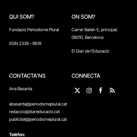
QUI SOM?
ON SOM?
Fundació Periodisme Plural
Carrer Bailén 5, principal.
08010, Barcelona
ISSN 2339 - 9619
El Diari de l'Educació
CONTACTA'NS
CONNECTA
Ana Basanta
X
Instagram
Facebook
RSS
(Twitter)
abasanta@periodismeplural.cat
redaccio@diarieducacio.cat
publicitat@periodismeplural.cat
Telèfon: