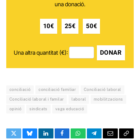
una donació.
10€
25€
50€
DONAR
Una altra quantitat (€):
conciliació
conciliació familiar
Conciliació laboral
Conciliació laboral i familar
laboral
mobilitzacions
opinió
sindicats
vaga educació
Twitter
Bluesky
LinkedIn
Facebook
WhatsApp
Telegram
Email
Copy