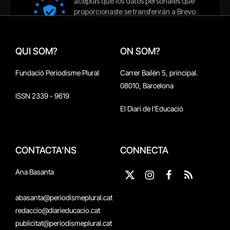
QUI SOM?
ON SOM?
Fundació Periodisme Plural
Carrer Bailén 5, principal.
08010, Barcelona
ISSN 2339 - 9619
El Diari de l'Educació
CONTACTA'NS
CONNECTA
Ana Basanta
X
Instagram
Facebook
RSS
(Twitter)
abasanta@periodismeplural.cat
redaccio@diarieducacio.cat
publicitat@periodismeplural.cat