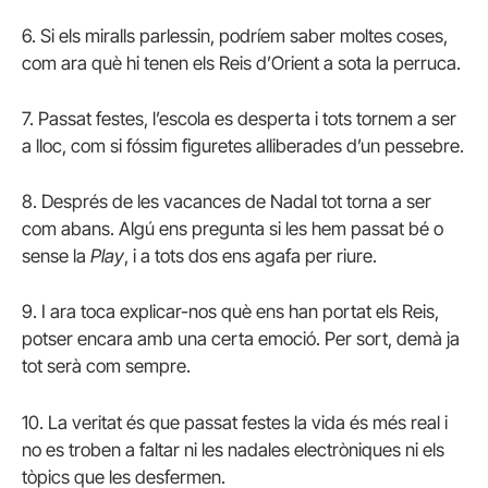
6. Si els miralls parlessin, podríem saber moltes coses,
com ara què hi tenen els Reis d’Orient a sota la perruca.
7. Passat festes, l’escola es desperta i tots tornem a ser
a lloc, com si fóssim figuretes alliberades d’un pessebre.
8. Després de les vacances de Nadal tot torna a ser
com abans. Algú ens pregunta si les hem passat bé o
sense la
Play
, i a tots dos ens agafa per riure.
9. I ara toca explicar-nos què ens han portat els Reis,
potser encara amb una certa emoció. Per sort, demà ja
tot serà com sempre.
10. La veritat és que passat festes la vida és més real i
no es troben a faltar ni les nadales electròniques ni els
tòpics que les desfermen.