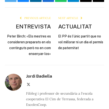
Twitter
Bluesky
LinkedIn
Facebook
WhatsApp
Telegram
Email
Copy
Link
PREVIOUS ARTICLE
NEXT ARTICLE
ENTREVISTA
ACTUALITAT
Peter Birch: «Els mestres es
El PP és l’únic partit que no
consideren preparats en els
vol millorar ni un dia el permís
continguts però no en com
de paternitat
ensenyar-los»
Jordi Badiella
X
(Twitter)
Filòleg i professor de secundària a l'escola
cooperativa El Cim de Terrassa, federada a
EscolesCoop.