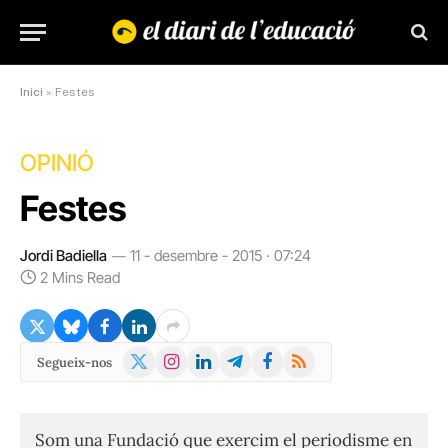
Inici
»
Festes
OPINIÓ
Festes
Jordi Badiella
11 - desembre - 2015 · 07:24
2 Mins Read
X
Instagram
LinkedIn
Telegram
Facebook
RSS
Segueix-nos
(Twitter)
Som una Fundació que exercim el periodisme en