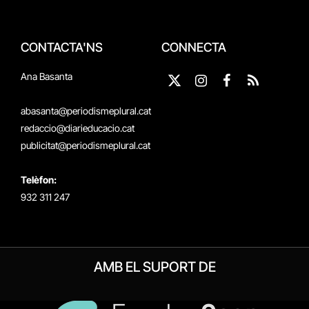
CONTACTA'NS
CONNECTA
Ana Basanta
X
Instagram
Facebook
RSS
(Twitter)
abasanta@periodismeplural.cat
redaccio@diarieducacio.cat
publicitat@periodismeplural.cat
Telèfon:
932 311 247
AMB EL SUPORT DE