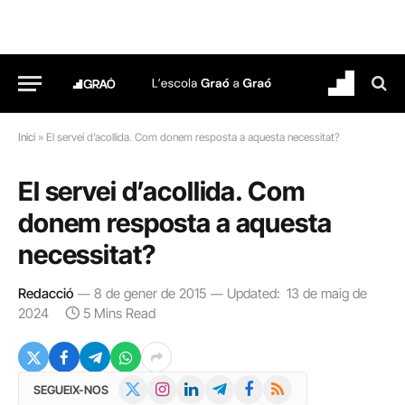
Inici
»
El servei d’acollida. Com donem resposta a aquesta necessitat?
El servei d’acollida. Com
donem resposta a aquesta
necessitat?
Redacció
8 de gener de 2015
Updated:
13 de maig de
2024
5 Mins Read
X
Instagram
LinkedIn
Telegram
Facebook
RSS
SEGUEIX-NOS
(Twitter)