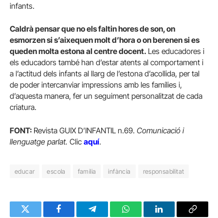
infants.
Caldrà pensar que no els faltin hores de son, on
esmorzen si s’aixequen molt d’hora o on berenen si es
queden molta estona al centre docent.
Les educadores i
els educadors també han d’estar atents al comportament i
a l’actitud dels infants al llarg de l’estona d’acollida, per tal
de poder intercanviar impressions amb les famílies i,
d’aquesta manera, fer un seguiment personalitzat de cada
criatura.
FONT:
Revista GUIX D’INFANTIL n.69.
Comunicació i
llenguatge parlat.
Clic
aquí
.
educar
escola
familia
infància
responsabilitat
Twitter
Facebook
Telegram
WhatsApp
LinkedIn
Copy