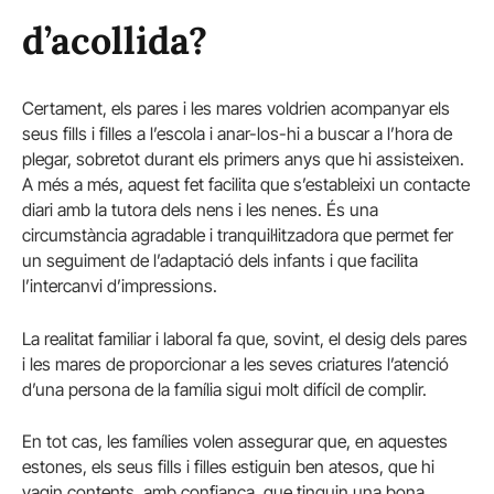
d’acollida?
Certament, els pares i les mares voldrien acompanyar els
seus fills i filles a l’escola i anar-los-hi a buscar a l’hora de
plegar, sobretot durant els primers anys que hi assisteixen.
A més a més, aquest fet facilita que s’estableixi un contacte
diari amb la tutora dels nens i les nenes. És una
circumstància agradable i tranquil·litzadora que permet fer
un seguiment de l’adaptació dels infants i que facilita
l’intercanvi d’impressions.
La realitat familiar i laboral fa que, sovint, el desig dels pares
i les mares de proporcionar a les seves criatures l’atenció
d’una persona de la família sigui molt difícil de complir.
En tot cas, les famílies volen assegurar que, en aquestes
estones, els seus fills i filles estiguin ben atesos, que hi
vagin contents, amb confiança, que tinguin una bona