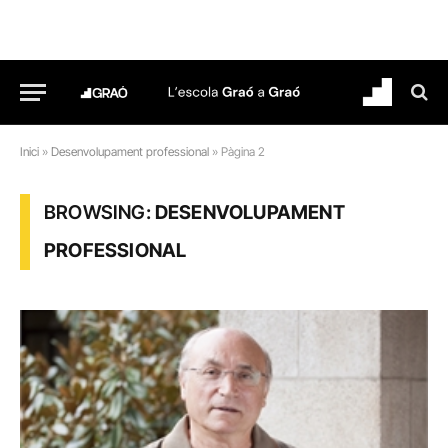
Inici
»
Desenvolupament professional
»
Pàgina 2
BROWSING:
DESENVOLUPAMENT
PROFESSIONAL