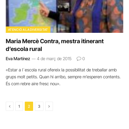
ATENCIÓ A LA DIVERSITAT
Maria Mercè Contra, mestra itinerant
d’escola rural
Eva Martínez
4 de març de 2015
0
«Estar a l´escola rural ofereix la possibilitat de treballar amb
grups molt petits. Quan hi arribo, sempre m’esperen contents.
És com rebre aire fresc nou».
Previous
Next
1
2
3