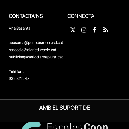
CONTACTA'NS
CONNECTA
Ana Basanta
X
Instagram
Facebook
RSS
(Twitter)
abasanta@periodismeplural.cat
redaccio@diarieducacio.cat
publicitat@periodismeplural.cat
Telèfon:
932 311 247
AMB EL SUPORT DE