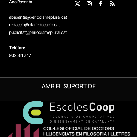
Ana Basanta
X
Instagram
Facebook
RSS
(Twitter)
abasanta@periodismeplural.cat
redaccio@diarieducacio.cat
publicitat@periodismeplural.cat
Telèfon:
932 311 247
AMB EL SUPORT DE