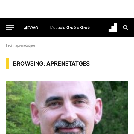
Inici
»
aprenetatges
BROWSING:
APRENETATGES