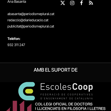
Ana Basanta
X
Instagram
Facebook
RSS
(Twitter)
abasanta@periodismeplural.cat
redaccio@diarieducacio.cat
publicitat@periodismeplural.cat
Telèfon:
932 311 247
AMB EL SUPORT DE