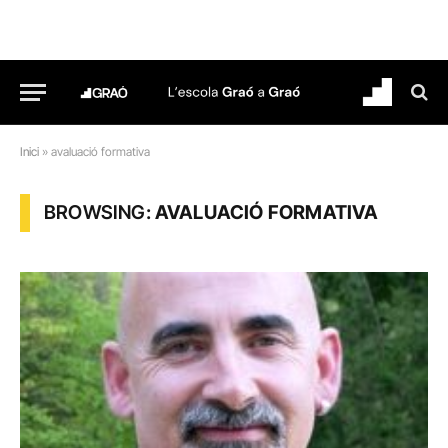
Inici
»
avaluació formativa
BROWSING:
AVALUACIÓ FORMATIVA