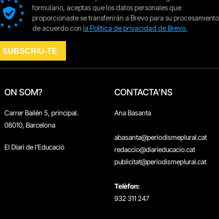
ON SOM?
CONTACTA'NS
Carrer Bailén 5, principal.
Ana Basanta
08010, Barcelona
abasanta@periodismeplural.cat
El Diari de l'Educació
redaccio@diarieducacio.cat
publicitat@periodismeplural.cat
Telèfon:
932 311 247