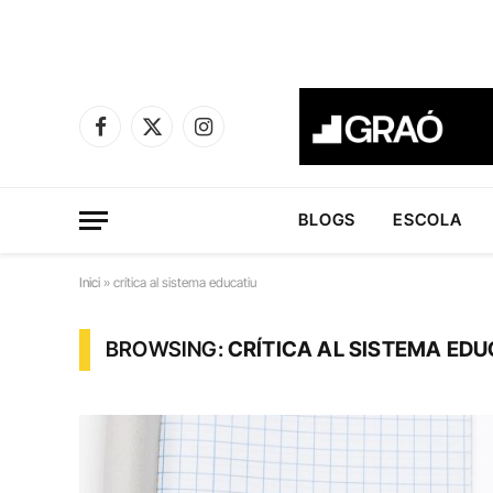
Facebook
X
Instagram
(Twitter)
BLOGS
ESCOLA
Inici
»
crítica al sistema educatiu
BROWSING:
CRÍTICA AL SISTEMA EDU