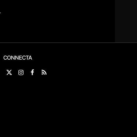
CONNECTA
X
Instagram
Facebook
RSS
(Twitter)