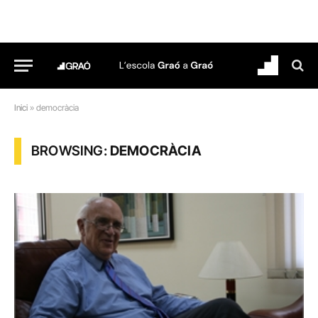
Inici
»
democràcia
BROWSING:
DEMOCRÀCIA