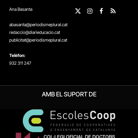
Ana Basanta
X
Instagram
Facebook
RSS
(Twitter)
abasanta@periodismeplural.cat
redaccio@diarieducacio.cat
publicitat@periodismeplural.cat
Telèfon:
932 311 247
AMB EL SUPORT DE